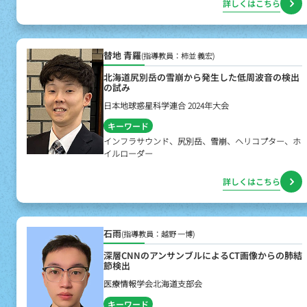
詳しくはこちら
替地 青羅
(指導教員：柿並 義宏)
北海道尻別岳の雪崩から発生した低周波音の検出
の試み
日本地球惑星科学連合 2024年大会
キーワード
インフラサウンド、尻別岳、雪崩、ヘリコプター、ホ
イルローダー
詳しくはこちら
石雨
(指導教員：越野 一博)
深層CNNのアンサンブルによるCT画像からの肺結
節検出
医療情報学会北海道支部会
キーワード