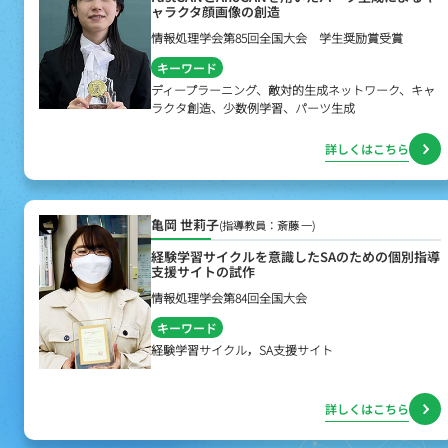
ャラクタ顔画像の創造
情報処理学会第85回全国大会 学生奨励賞受賞
キーワード
ディープラーニング、敵対的生成ネットワーク、キャ
ラクタ創造、少数例学習、パーツ生成
詳しくはこちら
亀岡 世莉子
(指導教員：斎藤 一)
経験学習サイクルを意識したSAのための個別指導
支援サイトの試作
情報処理学会第84回全国大会
キーワード
経験学習サイクル，SA支援サイト
詳しくはこちら