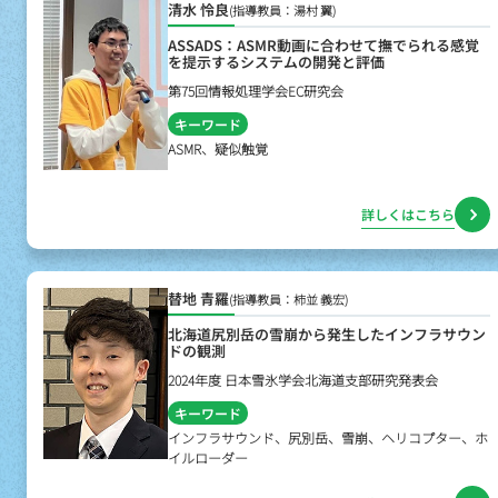
清水 怜良
(指導教員：湯村 翼)
ASSADS：ASMR動画に合わせて撫でられる感覚
を提示するシステムの開発と評価
第75回情報処理学会EC研究会
キーワード
ASMR、疑似触覚
詳しくはこちら
替地 青羅
(指導教員：柿並 義宏)
北海道尻別岳の雪崩から発生したインフラサウン
ドの観測
2024年度 日本雪氷学会北海道支部研究発表会
キーワード
インフラサウンド、尻別岳、雪崩、ヘリコプター、ホ
イルローダー