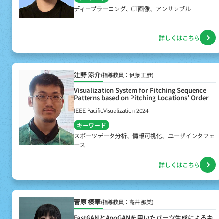
ディープラーニング、CT画像、アンサンブル
詳しくはこちら
辻野 涼介
(指導教員：伊藤 正彦)
Visualization System for Pitching Sequence
Patterns based on Pitching Locations’ Order
IEEE PacificVisualization 2024
キーワード
スポーツデータ分析、情報可視化、ユーザインタフェ
ース
詳しくはこちら
菅原 榛華
(指導教員：高井 那美)
FastGANとAnoGANを用いたパーツ生成によるキ