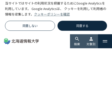
当サイトではサイトの利用状況を把握するためにGoogle Analyticsを
利用しています。 Google Analyticsは、 クッキーを利用して利用者の
グローバルIT人材を育てる国際
通信教育の学びを変える
情報を収集します。
クッキーポリシーを確認
情報プログラム
filter_none
AI講師「HIUブレイン」スター
ト!
filter_none
同意しない
同意する
search
person
検索
対象別
北海道情報大学 数理・データサ
7人の女性研究者
イエンス・ＡＩ教育プログラム
TOPICS
イベント
お知らせ
トピックス
採用・募集