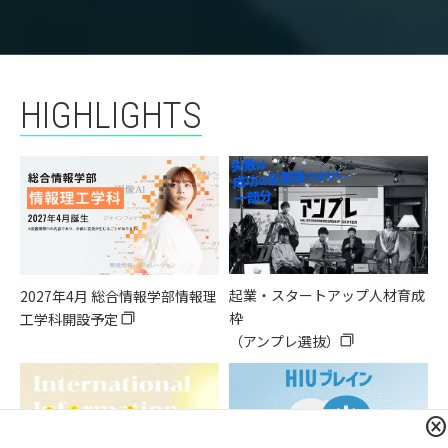
HIGHLIGHTS
起業・スタートアップ人材育成
2027年4月 総合情報学部情報理
枠
工学科
開設予定
filter_none
（アンプレ選抜）
filter_none
cancel