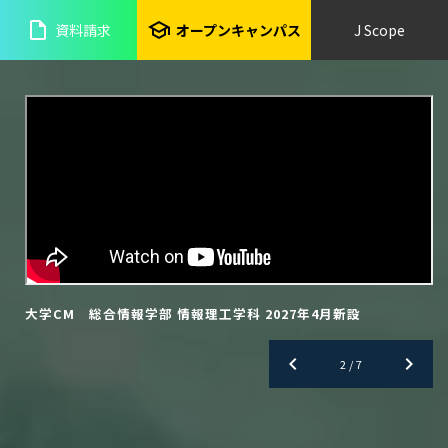
insert_drive_file
school
資料請求
オープンキャンパス
J Scope
大学CM 総合情報学部 情報理工学科 2027年4月新設
chevron_left
chevron_right
2
2
/
/
7
7