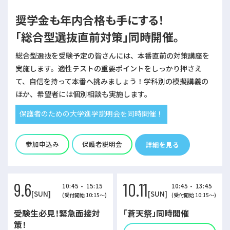
奨学金も年内合格も手にする！
「総合型選抜直前対策」同時開催。
総合型選抜を受験予定の皆さんには、本番直前の対策講座を
実施します。適性テストの重要ポイントをしっかり押さえ
て、自信を持って本番へ挑みましょう！学科別の模擬講義の
ほか、希望者には個別相談も実施します。
保護者のための大学進学説明会を同時開催！
参加申込み
保護者説明会
詳細を見る
9.6
10.11
10:45 - 15:15
10:45 - 13:45
[SUN]
[SUN]
(受付開始 10:15～)
(受付開始 10:15～)
受験生必見！緊急面接対
「蒼天祭」同時開催
策！