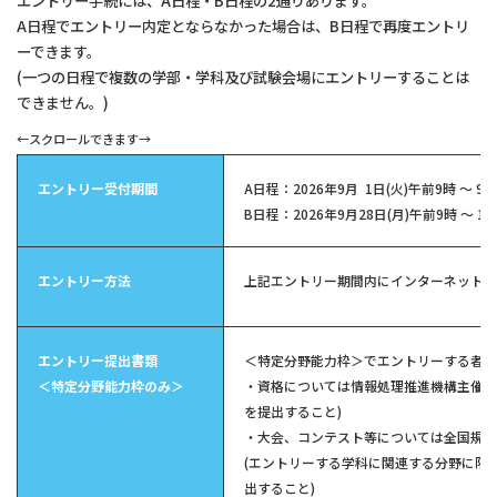
エントリー手続には、A日程・B日程の2通りあります。
A日程でエントリー内定とならなかった場合は、B日程で再度エントリ
ーできます。
(一つの日程で複数の学部・学科及び試験会場にエントリーすることは
できません。)
エントリー受付期間
A日程：2026年9月 1日(火)午前9時 ～ 9月
B日程：2026年9月28日(月)午前9時 ～ 1
エントリー方法
上記エントリー期間内にインターネット出
エントリー提出書類
＜特定分野能力枠＞でエントリーする者の
＜特定分野能力枠のみ＞
・資格については情報処理推進機構主催の情
を提出すること)
・大会、コンテスト等については全国規模
(エントリーする学科に関連する分野に限
出すること)