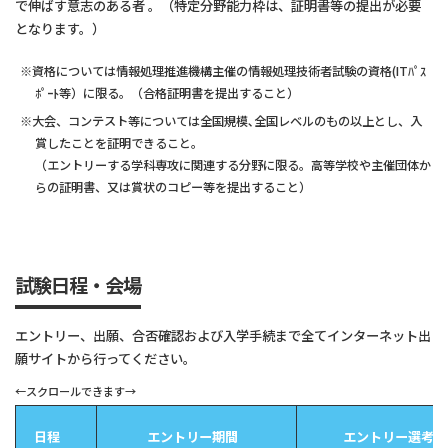
で伸ばす意志のある者 。（特定分野能力枠は、証明書等の提出が必要
となります。）
資格については情報処理推進機構主催の情報処理技術者試験の資格(ITﾊﾟｽ
ﾎﾟｰﾄ等）に限る。（合格証明書を提出すること）
大会、コンテスト等については全国規模､全国レベルのもの以上とし、入
賞したことを証明できること。
（エントリーする学科専攻に関連する分野に限る。高等学校や主催団体か
らの証明書、又は賞状のコピー等を提出すること）
試験日程・会場
エントリー、出願、合否確認および入学手続まで全てインターネット出
願サイトから行ってください。
日程
エントリー期間
エントリー選考日