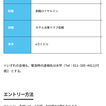
釧路
釧路ロイヤルイン
函館
ホテル法華クラブ函館
東京
eＤＣビル
※いずれの会場も、緊急時の連絡先は本学（Tel：011-385-4411(代
表)）とする。
エントリー方法