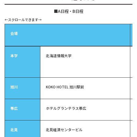
■A日程・B日程
会場
本学
北海道情報大学
旭川
KOKO HOTEL 旭川駅前
帯広
ホテルグランテラス帯広
北見
北見経済センタービル