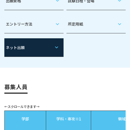
出願資格
試験日程・会場
エントリー方法
所定用紙
ネット出願
募集人員
学部
学科・専攻※1
領域※