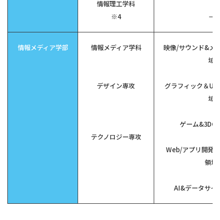
情報理工学科
※4
－
情報メディア学部
情報メディア学科
映像/サウンド&メ
域
デザイン専攻
グラフィック＆UI/
域
ゲーム&3DCG
テクノロジー専攻
Web/アプリ開発
領域
AI&データサイ