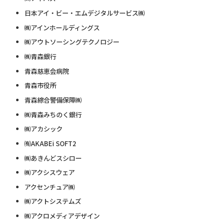
日本アイ・ビー・エムデジタルサービス㈱
㈱アインホールディングス
㈱アウトソーシングテクノロジー
㈱青森銀行
青森慈恵会病院
青森市役所
青森綜合警備保障㈱
㈱青森みちのく銀行
㈱アカシック
㈲AKABEi SOFT2
㈱あきんどスシロー
㈱アクシスウェア
アクセンチュア㈱
㈱アクトシステムズ
㈱アクロメディアデザイン