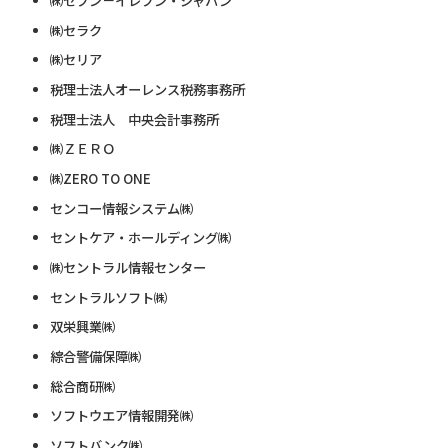
㈱セブン－イレブン・ジャパン
㈱セラク
㈱セリア
税理士法人オーレンス税務事務所
税理士法人 中央会計事務所
㈱ＺＥＲＯ
㈱ZERO TO ONE
センコー情報システム㈱
セントケア・ホールディング㈱
㈱セントラル情報センター
セントラルソフト㈱
双栄興業㈱
綜合警備保障㈱
総合商研㈱
ソフトウエア情報開発㈱
ソフトバンク㈱