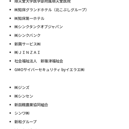
順天堂大学医学部附属順天堂医院
㈱知床グランドホテル（北こぶしグループ）
㈱知床第一ホテル
㈱シンクタンクオブジャパン
㈱シンクバンク
新興サービス㈱
㈱ＪＩＮＺＡＩ
社会福祉法人 新篠津福祉会
GMOサイバーセキュリティ byイエラエ㈱
㈱ジンズ
㈱シンセン
新函館農業協同組合
シンワ㈱
新和グループ