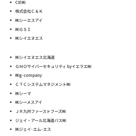
CIE㈱
株式会社Ｃ＆Ｋ
㈱シーエスアイ
㈱ＧＳＩ
㈱シイエヌエス
㈱シイエヌエス北海道
ＧＭＯサイバーセキュリティ byイエラエ㈱
㈱g-company
ＣＴＣシステムマネジメント㈱
㈱シーマ
㈱シーメスアイ
ＪＲ九州ファーストフーズ㈱
ジェイ・アール北海道バス㈱
㈱ジェイ･エム･エス