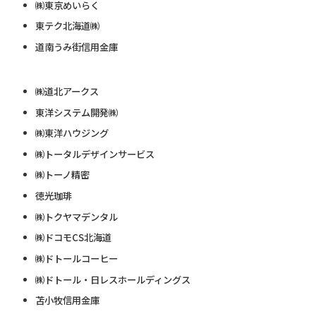
㈱東京めいらく
東テク北海道㈱
道南うみ街信用金庫
㈱道北アークス
東洋システム開発㈱
㈱東洋ハウジング
㈱トータルデザインサービス
㈱トーノ精密
徳光珈琲
㈱トクヤマデンタル
㈱ドコモCS北海道
㈱ドトールコーヒー
㈱ドトール・日レスホールディングス
苫小牧信用金庫