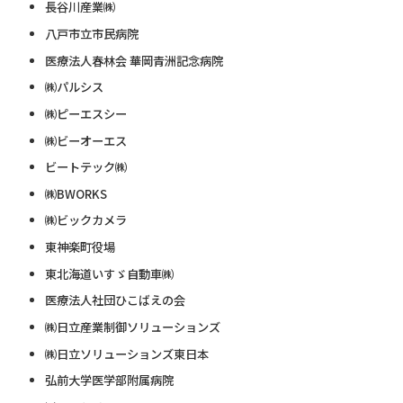
長谷川産業㈱
八戸市立市民病院
医療法人春林会 華岡青洲記念病院
㈱パルシス
㈱ピーエスシー
㈱ビーオーエス
ビートテック㈱
㈱BWORKS
㈱ビックカメラ
東神楽町役場
東北海道いすゞ自動車㈱
医療法人社団ひこばえの会
㈱日立産業制御ソリューションズ
㈱日立ソリューションズ東日本
弘前大学医学部附属病院