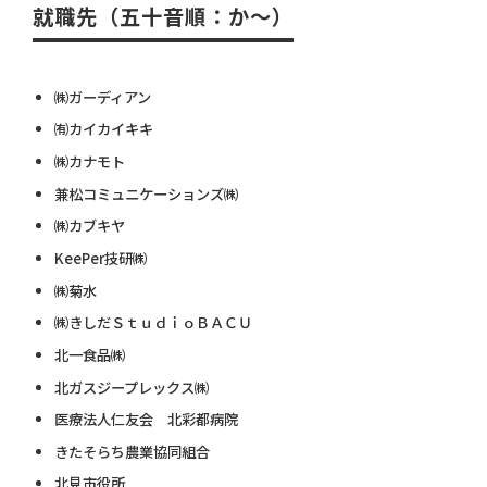
就職先（五十音順：か～）
㈱ガーディアン
㈲カイカイキキ
㈱カナモト
兼松コミュニケーションズ㈱
㈱カブキヤ
KeePer技研㈱
㈱菊水
㈱きしだＳｔｕｄｉｏＢＡＣＵ
北一食品㈱
北ガスジープレックス㈱
医療法人仁友会 北彩都病院
きたそらち農業協同組合
北見市役所