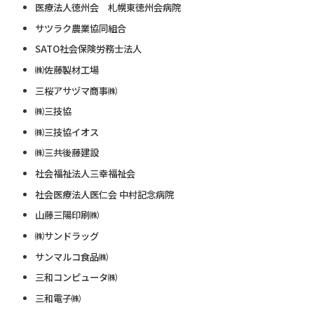
医療法人徳州会 札幌東徳州会病院
サツラク農業協同組合
SATO社会保険労務士法人
㈱佐藤製材工場
三桜アサヅマ商事㈱
㈱三技協
㈱三技協イオス
㈱三共後藤建設
社会福祉法人三幸福祉会
社会医療法人医仁会 中村記念病院
山藤三陽印刷㈱
㈱サンドラッグ
サンマルコ食品㈱
三和コンピュータ㈱
三和電子㈱