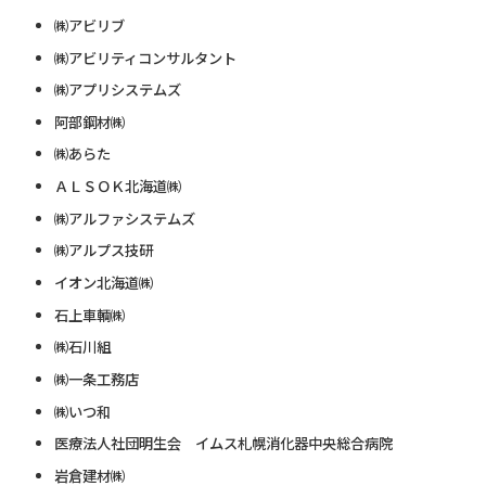
㈱アビリブ
㈱アビリティコンサルタント
㈱アプリシステムズ
阿部鋼材㈱
㈱あらた
ＡＬＳＯＫ北海道㈱
㈱アルファシステムズ
㈱アルプス技研
イオン北海道㈱
石上車輌㈱
㈱石川組
㈱一条工務店
㈱いつ和
医療法人社団明生会 イムス札幌消化器中央総合病院
岩倉建材㈱