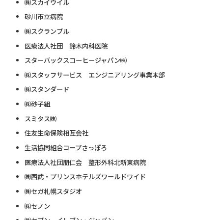
㈱スカイウイル
砂川市立病院
㈱スクランブル
医療法人社団 鈴木内科医院
スターバックスコーヒージャパン㈱
㈱スタッフサービス エンジニアリング事業本部
㈱スタンダード
㈱砂子組
スミタス㈱
住友生命保険相互会社
生活協同組合コープさっぽろ
医療法人社団朋仁会 整形外科北新東病院
㈱西武・プリンスホテルズワールドワイド
㈱セガ札幌スタジオ
㈱セノン