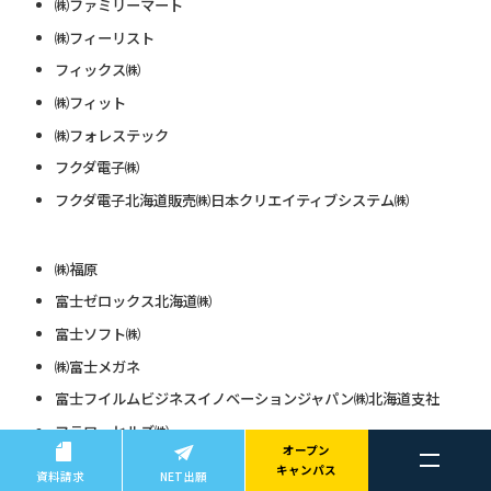
㈱ファミリーマート
㈱フィーリスト
フィックス㈱
㈱フィット
㈱フォレステック
フクダ電子㈱
フクダ電子北海道販売㈱日本クリエイティブシステム㈱
㈱福原
富士ゼロックス北海道㈱
富士ソフト㈱
㈱富士メガネ
富士フイルムビジネスイノベーションジャパン㈱北海道支社
フラワーヒルズ㈱
オープン
㈱ブランジスタ
キャンパス
資料請求
NET出願