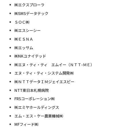
㈱エクスプローラ
㈱SMSデータテック
ＳＯＣ㈱
㈱エスシーシー
㈱ＥＳＮＡ
㈱エッサム
㈱NKユナイテッド
㈱エヌ・ティ・ティ エムイー（ＮＴＴ-ＭＥ）
エヌ・ティ・ティ・システム開発㈱
㈱ＮＴＴデータＩＭジェイエスピー
NTT東日本札幌病院
FRSコーポレーション㈱
㈱エミヤホールディングス
エム・エス・ケー農業機械㈱
MFフィード㈱