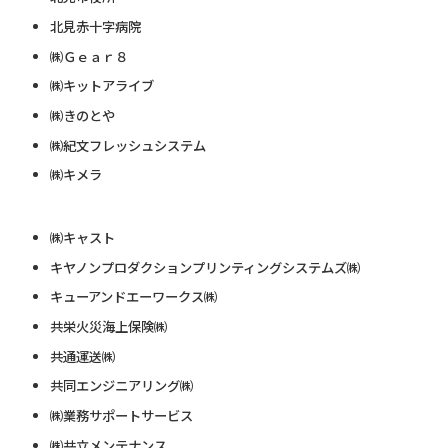
北見赤十字病院
㈱Ｇｅａｒ８
㈱キットアライブ
㈱きのとや
㈱紀文フレッシュシステム
㈱キメラ
㈱キャスト
キヤノンプロダクションプリンティングシステムズ㈱
キューアンドエーワークス㈱
共栄火災海上保険㈱
共通運送㈱
共同エンジニアリング㈱
㈱業務サポートサービス
㈱共立メンテナンス