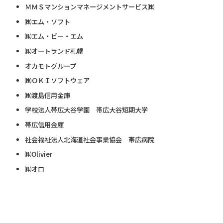
ＭＭＳマンションマネージメントサービス㈱
㈱エム・ソフト
㈱エム・ビー・エム
㈱オートランド札幌
オカモトグループ
㈱ＯＫＩソフトウェア
㈱渡島信用金庫
学校法人帯広大谷学園 帯広大谷短期大学
帯広信用金庫
社会福祉法人北海道社会事業協会 帯広病院
㈱Olivier
㈱オロ