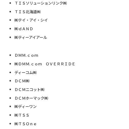
ＴＩＳソリューションリンク㈱
ＴＩＳ北海道㈱
㈱テイ・アイ・シイ
㈱ｄＡＮＤ
㈱ティーアイアール
ＤＭＭ.ｃｏｍ
㈱ＤＭＭ.ｃｏｍ ＯＶＥＲＲＩＤＥ
ディーコム㈱
ＤＣＭ㈱
ＤＣＭニコット㈱
ＤＣＭホーマック㈱
㈱ディーワン
㈱ＴＳＳ
㈱ＴＳＯｎｅ