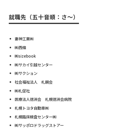
就職先（五十音順：さ～）
妻神工業㈱
㈱西條
㈱sizebook
㈱サカイ引越センター
㈱サクション
社会福祉法人 札親会
㈱札促社
医療法人徳洲会 札幌徳洲会病院
札幌トヨタ自動車㈱
札幌臨床検査センター㈱
㈱サッポロドラッグストアー