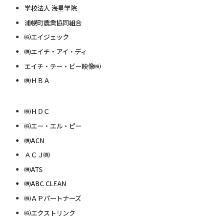
学校法人 海星学院
浦幌町農業協同組合
㈱エイジェック
㈱エイチ・アイ・ディ
エイチ・テー・ビー映像㈱
㈱ＨＢＡ
㈱ＨＤＣ
㈱エー・エル・ピー
㈱ACN
ＡＣＪ㈱
㈱ATS
㈱ABC CLEAN
㈱ＡＰパートナーズ
㈱エクストリンク