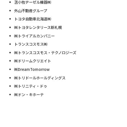
苫小牧ヂーゼル機器㈱
外山不動産グループ
トヨタ自動車北海道㈱
㈱トヨタレンタリース新札幌
㈱トライアルカンパニー
トランスコスモス㈱
㈱トランスコスモス・テクノロジーズ
㈱ドリームクリエイト
㈱DreamTomorrow
㈱トリドールホールディングス
㈱トリニティ・ドゥ
㈱ドン・キホーテ