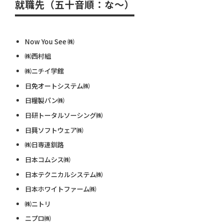
就職先（五十音順：な～）
Now You See ㈱
㈱西村組
㈱ニチイ学館
日免オートシステム㈱
日糧製パン㈱
日研トータルソーシング㈱
日興ソフトウェア㈱
㈱日専連釧路
日本コムシス㈱
日本テクニカルシステム㈱
日本ホワイトファーム㈱
㈱ニトリ
ニプロ㈱