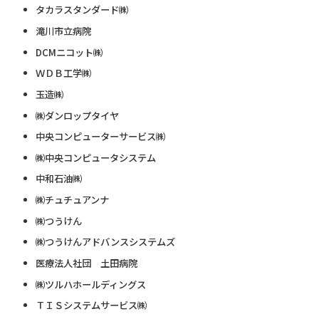
タカラスタンダード㈱
滝川市立病院
DCMニコット㈱
ＷＤＢ工学㈱
玉造㈱
㈱ダンロップタイヤ
中央コンピューターサービス㈱
㈱中央コンピュータシステム
中和石油㈱
㈱チュチュアンナ
㈱つうけん
㈱つうけんアドバンスシステムズ
医療法人社団 土田病院
㈱ツルハホールディングス
ＴＩＳシステムサービス㈱