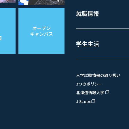
就職情報
学生生活
入学試験情報の取り扱い
3つのポリシー
北海道情報大学
filter_none
J Scope
filter_none