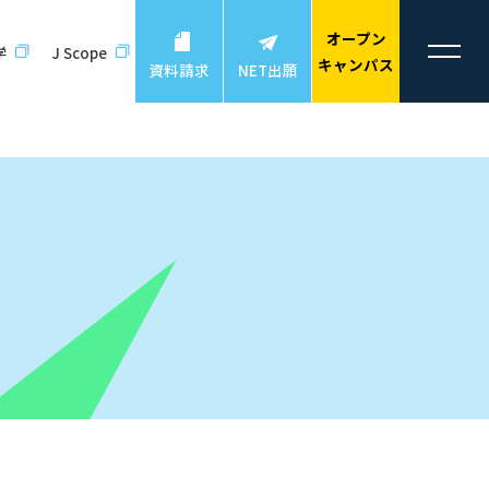
オープン
学
J Scope
キャンパス
資料請求
NET出願