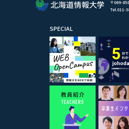
〒069-
Tel.011
SPECIAL