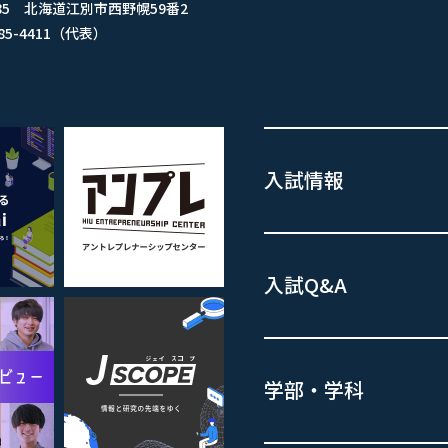
8585 北海道江別市西野幌59番2
-385-4411（代表）
入試情報
入試Q&A
学部・学科