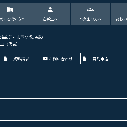
domain
person
groups
業・地域の方へ
在学生へ
卒業生の方へ
高校の
 北海道江別市西野幌59番2
-4411（代表）
資料請求
お問い合わせ
寄附申込