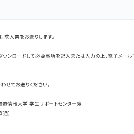
部
学科
シラバス
、求人票をお送りします。
ずれかをダウンロードして必要事項を記入または入力の上、電子メ
わせてお送りください。
2 北海道情報大学 学生サポートセンター宛
直通）