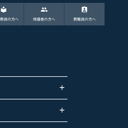
local_library
group
assignment_ind
教員の方へ
保護者の方へ
教職員の方へ