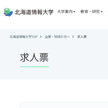
大学案内
教育・研究
大学案内
教育・研究
社会連携
国際交流
大学情報
学部・学科
広報
国際交流
北海道情報大学TOP
企業・地域の方へ
求人票
北海道情報大学
総合情報学部
FD・SD ニュー
国際交流レポー
理事長メッセー
学内誌「ななか
経営情報学科
求人票
学長メッセージ
公式 SNS
システム情報
副学長メッセー
情報理工学科
建学の理念
※2027年4月
に変更が生じるこ
学校法人電子開
沿革
医療情報学部
アクセス
医療情報専攻
臨床工学専攻