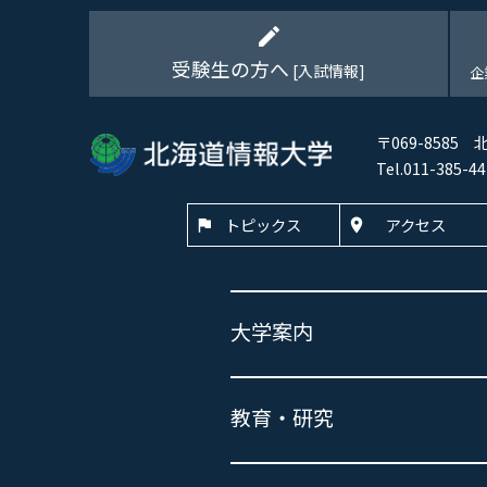
edit
受験生の方へ
[入試情報]
企
〒069-8585
Tel.011-385
トピックス
アクセス
大学案内
教育・研究