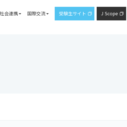
社会連携
国際交流
受験生サイト
J Scope
施設案内
教員一覧
地域・社
について
ズレター
トについて
施設概要
産学研共
研究に関する情報公開
ジ
まど」
図書館
採択プロ
札幌サテライト
市民向け
学科
研究シーズ集
ジ
東京事務所
出前講義
臨床研究に関する情報公開
教育研究
設置予定。届出手続中であり、計画
とがあります。
発学園の概要
地域連携
学生の活動
健康情報
私立大学
大学紀要
通信教育部