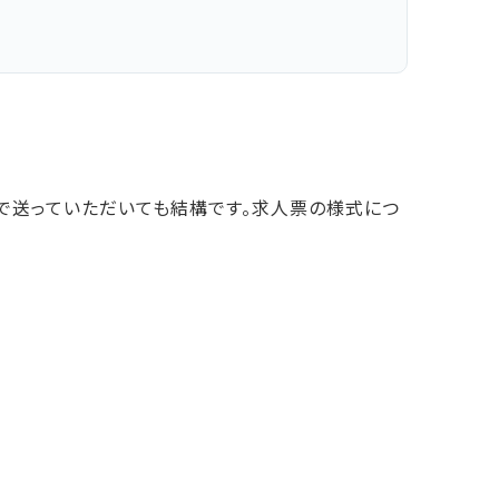
教職課程
assignment_ind
教職員の方へ
就職支援
ールで送っていただいても結構です。求人票の様式につ