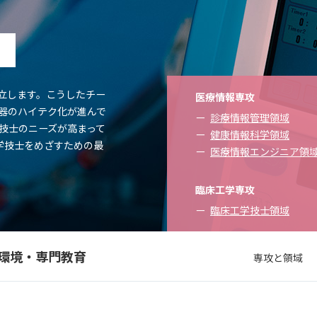
部
学科
シラバス
。
立します。こうしたチー
医療情報専攻
器のハイテク化が進んで
診療情報管理領域
技士のニーズが高まって
健康情報科学領域
学技士をめざすための最
医療情報エンジニア領
臨床工学専攻
臨床工学技士領域
環境・専門教育
専攻と領域