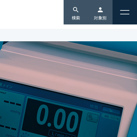
search
person
検索
対象別
edit
受験生の方へ [入試情報]
会連携
情報公開
教育・キャリア
domain
企業・地域の方へ
同
競争的研究費等の取り扱いについて
3つの教育・研究への取り組み
ジェクト報告
ハラスメント防止ガイドライン
3つのポリシー
monitor
通信教育部生へ
公開講座
北海道情報大学カスタマーハラスメントに
コンピテンシー
対する方針
北海道情報大学 数理・データサイエン
person
在学生へ
振興募金のお願い（ご寄附のお願い）
大学機関別認証評価
ス・ＡＩ教育プログラム
・産学連携センター
設置認可申請書等
国際情報プログラム
groups
卒業生の方へ
科学研究センター
情報公開
学習支援センター
研究ブランディング事業
設置計画履行状況報告書
メディアクリエイティブセンター
local_library
高校の教員の方へ
生命倫理委員会
健康情報科学研究センター
アントレプレナーシップセンター
group
保護者の方へ
宇宙情報センター