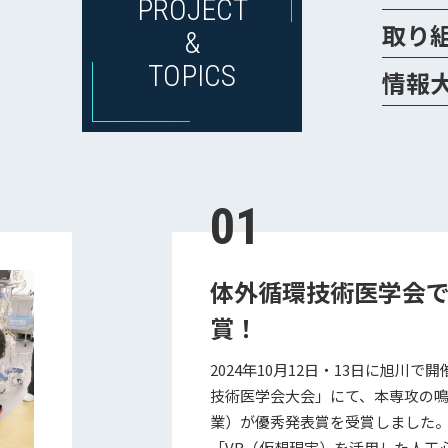
PROJECT
取り
&
TOPICS
情報
01
体外循環技術医学会
賞！
2024年10月12日・13日に旭川
技術医学会大会」にて、本専攻の鳴
業）が優秀発表賞を受賞しました
「VR（仮想現実）を活用した人工