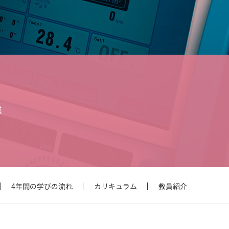
教職課程
assignment_ind
教職員の方へ
就職支援
域
4年間の学びの流れ
カリキュラム
教員紹介