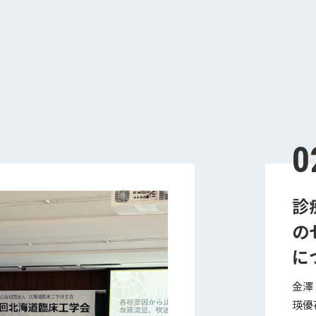
0
診
の
に
金澤
瑛優