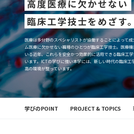
高度医療に欠かせない
情報メディア学
情報メディア
臨床工学技士をめざす
大学院
医療は多分野のスペシャリストが協働することによって成
ム医療に欠かせない職種のひとつが臨床工学技士。医療機
学生便覧
いる近年、これらを安全かつ効果的に活用できる臨床工学
シラバス
います。ICTの学びに強い本学には、新しい時代の臨床工
高の環境が整っています。
学びのPOINT
PROJECT & TOPICS