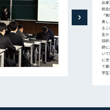
出身
総会
「第
表し
るこ
生セ
採択
師に
いて
に次
て最
学生