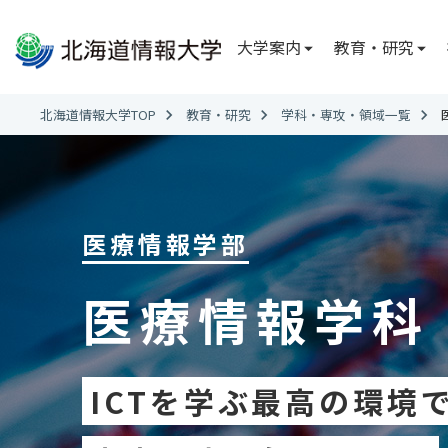
大学案内
教育・研究
大学案内
教育・研究
社会連携
国際交流
大学情報
学部・学科
広報
国際交流
北海道情報大学TOP
教育・研究
学科・専攻・領域一覧
北海道情報大学
総合情報学部
FD・SD ニュー
国際交流レポー
理事長メッセー
学内誌「ななか
経営情報学科
学長メッセージ
公式 SNS
システム情報
医療情報学部
副学長メッセー
情報理工学科
建学の理念
※2027年4月
医療情報学科
に変更が生じるこ
学校法人電子開
沿革
医療情報学部
アクセス
医療情報専攻
ICTを学ぶ最高の環境
臨床工学専攻