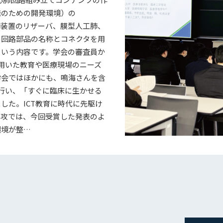
発のための開発環境）の
心肺装置のリザーバ、膜型人工肺、
の回路部品の名称とコネクタを用
という内容です。学会の審査員か
を用いた教育や医療現場のニーズ
学会ではほかにも、鳴海さんを含
行い、「すぐに臨床に生かせる
した。ICT教育に時代に先駆け
専攻では、今回受賞した発表のよ
環境が整…