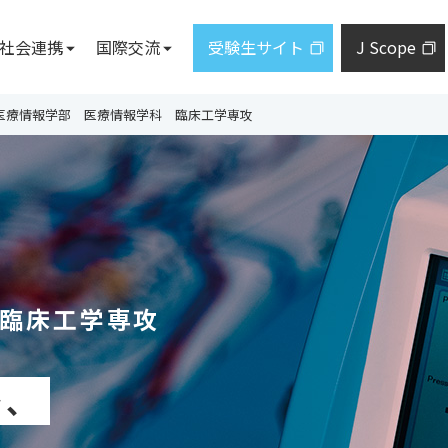
社会連携
国際交流
受験生サイト
J Scope
施設案内
教員一覧
地域・社
医療情報学部 医療情報学科 臨床工学専攻
について
ズレター
トについて
施設概要
産学研共
研究に関する情報公開
ジ
まど」
図書館
採択プロ
札幌サテライト
市民向け
学科
研究シーズ集
ジ
東京事務所
出前講義
臨床研究に関する情報公開
教育研究
設置予定。届出手続中であり、計画
とがあります。
発学園の概要
地域連携
臨床工学専攻
学生の活動
健康情報
私立大学
大学紀要
で、
通信教育部