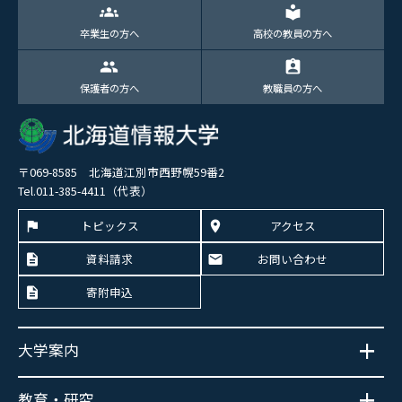
groups
local_library
卒業生の方へ
高校の教員の方へ
group
assignment_ind
保護者の方へ
教職員の方へ
〒069-8585 北海道江別市西野幌59番2
Tel.011-385-4411（代表）
トピックス
アクセス
資料請求
お問い合わせ
寄附申込
大学案内
教育・研究