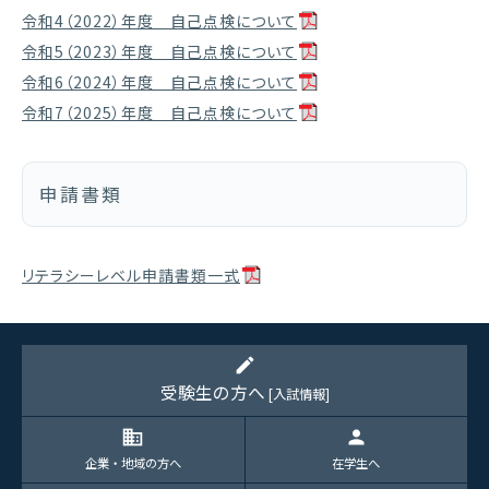
令和4（2022）年度 自己点検について
令和5（2023）年度 自己点検について
令和6（2024）年度 自己点検について
令和7（2025）年度 自己点検について
申請書類
リテラシーレベル申請書類一式
edit
受験生の方へ
[入試情報]
domain
person
企業・地域の方へ
在学生へ