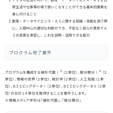
常生活や仕事等の場で使いこなすことができる基本的要素を
身に付けること
数理・データサイエンス・ＡＩに関する知識・技能を扱う際
に、人間中心の適切な判断ができ、不安なく自らの意思でＡ
Ｉの恩恵を享受し、これを説明・活用できる能力
プログラム修了要件
※
※
プログラムを構成する線形代数Ⅰ
（２単位）、微分積分Ⅰ
（２
単位）、情報の世界（２単位）、統計学（２単位）、人工知能（２単
位）、ＢＩとビッグデータⅠ（２単位）、ＢＩとビッグデータⅡ（２単
位）の合計１４単位を取得することを要件とします。
※情報メディア学科は「線形代数」、「微分積分」