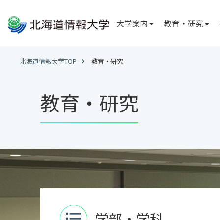
大学案内
教育・研究
大学案内
教育・研究
社会連携
国際交流
大学情報
学部・学科
広報
国際交流
北海道情報大学TOP
教育・研究
北海道情報大学
総合情報学部
FD・SD ニュー
国際交流レポー
教育・研究
理事長メッセー
学内誌「ななか
経営情報学科
学長メッセージ
公式 SNS
システム情報
副学長メッセー
情報理工学科
建学の理念
※2027年4月
に変更が生じるこ
学校法人電子開
沿革
医療情報学部
アクセス
医療情報専攻
臨床工学専攻
学部・学科
format_list_bulleted