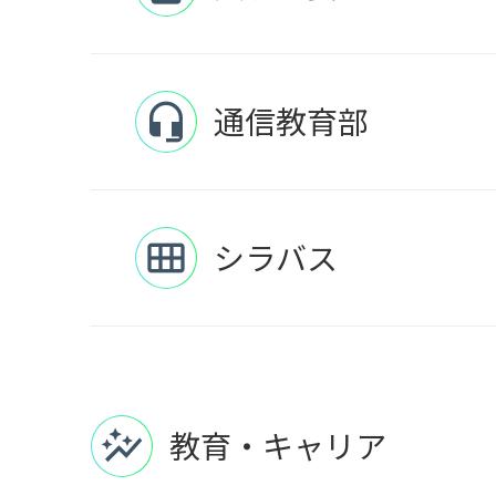
通信教育部
headset_mic
シラバス
calendar_view_month
教育・キャリア
auto_graph