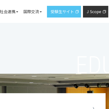
社会連携
国際交流
受験生サイト
J Scope
施設案内
教員一覧
地域・社
について
ズレター
トについて
施設概要
産学研共
研究に関する情報公開
ジ
まど」
図書館
採択プロ
ED
札幌サテライト
市民向け
学科
研究シーズ集
ジ
東京事務所
出前講義
臨床研究に関する情報公開
教育研究
設置予定。届出手続中であり、計画
とがあります。
発学園の概要
地域連携
学生の活動
健康情報
私立大学
大学紀要
通信教育部