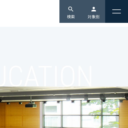
search
person
検索
対象別
edit
受験生の方へ [入試情報]
会連携
情報公開
教育・キャリア
domain
企業・地域の方へ
同
競争的研究費等の取り扱いについて
3つの教育・研究への取り組み
ジェクト報告
ハラスメント防止ガイドライン
3つのポリシー
monitor
通信教育部生へ
UCATION
公開講座
北海道情報大学カスタマーハラスメントに
コンピテンシー
対する方針
北海道情報大学 数理・データサイエン
person
在学生へ
振興募金のお願い（ご寄附のお願い）
大学機関別認証評価
ス・ＡＩ教育プログラム
・産学連携センター
設置認可申請書等
国際情報プログラム
groups
卒業生の方へ
科学研究センター
情報公開
学習支援センター
研究ブランディング事業
設置計画履行状況報告書
メディアクリエイティブセンター
local_library
高校の教員の方へ
生命倫理委員会
健康情報科学研究センター
アントレプレナーシップセンター
group
保護者の方へ
宇宙情報センター