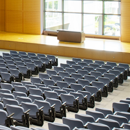
教職課程
assignment_ind
教職員の方へ
就職支援