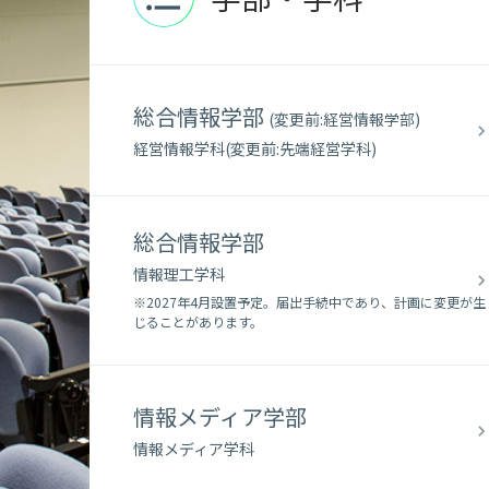
情報メディア学
情報メディア
総合情報学部
(変更前:経営情報学部)
大学院
経営情報学科(変更前:先端経営学科)
学生便覧
シラバス
総合情報学部
情報理工学科
※2027年4月設置予定。届出手続中であり、計画に変更が生
じることがあります。
情報メディア学部
情報メディア学科