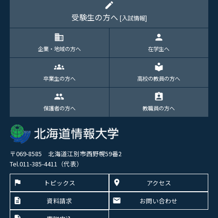
edit
受験生の方へ
[入試情報]
domain
person
企業・地域の方へ
在学生へ
groups
local_library
卒業生の方へ
高校の教員の方へ
group
assignment_ind
保護者の方へ
教職員の方へ
〒069-8585 北海道江別市西野幌59番2
Tel.011-385-4411（代表）
トピックス
アクセス
資料請求
お問い合わせ