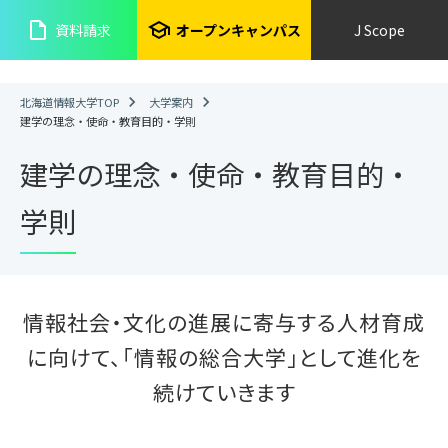
insert_drive_file
school
資料請求
オープンキャンパス
J Scope
北海道情報大学TOP
大学案内
建学の理念・使命・教育目的・学則
建学の理念・使命・教育目的・
学則
情報社会・文化の進展に寄与する人材育成
に向けて、
「情報の総合大学」として進化を
続けていきます