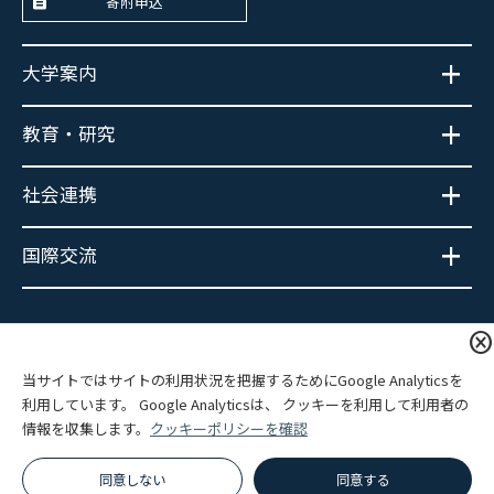
寄附申込
大学案内
教育・研究
社会連携
国際交流
大学広報SNS
cancel
当サイトではサイトの利用状況を把握するためにGoogle Analyticsを
利用しています。 Google Analyticsは、 クッキーを利用して利用者の
情報を収集します。
クッキーポリシーを確認
プライバシーポリシー
サイトポリシー
関連リンク
サイトマップ
同意しない
同意する