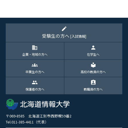
edit
受験生の方へ
[入試情報]
domain
person
企業・地域の方へ
在学生へ
groups
local_library
卒業生の方へ
高校の教員の方へ
group
assignment_ind
保護者の方へ
教職員の方へ
〒069-8585 北海道江別市西野幌59番2
Tel.011-385-4411（代表）