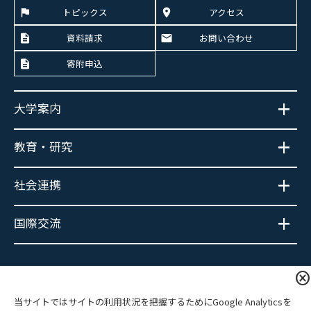
トピックス
アクセス
資料請求
お問い合わせ
寄附申込
大学案内
教育・研究
社会連携
国際交流
大学広報SNS
cancel
当サイトではサイトの利用状況を把握するためにGoogle Analyticsを