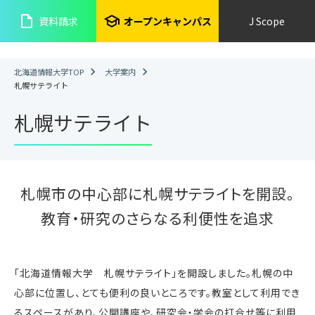
insert_drive_file
school
資料請求
オープンキャンパス
J Scope
北海道情報大学TOP
大学案内
札幌サテライト
札幌サテライト
札幌市の中心部に札幌サテライトを開設。
教育・研究のさらなる利便性を追求
「北海道情報大学 札幌サテライト」を開設しました。札幌の中
心部に位置し、とても便利の良いところです。教室として利用でき
るスペースがあり、公開講座や、研究会・学会の打合せ等に利用