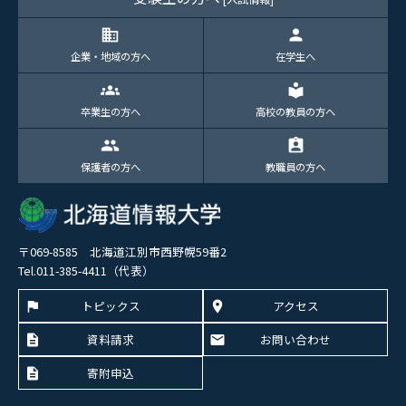
domain
person
企業・地域の方へ
在学生へ
groups
local_library
卒業生の方へ
高校の教員の方へ
group
assignment_ind
保護者の方へ
教職員の方へ
〒069-8585 北海道江別市西野幌59番2
Tel.011-385-4411（代表）
トピックス
アクセス
資料請求
お問い合わせ
寄附申込