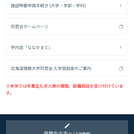
諸証明書申請手続き (大学・学部・学科)
同窓会ホームページ
学内誌「ななかまど」
北海道情報大学同窓会 入学奨励金のご案内
※本学では卒業生も求人票の閲覧、就職相談を受け付けていま
す。
edit
受験生の方へ
[入試情報]