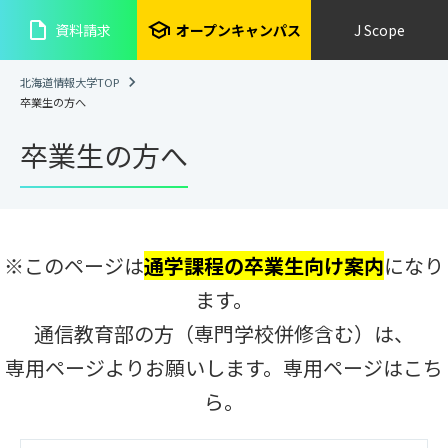
insert_drive_file
school
資料請求
オープンキャンパス
J Scope
北海道情報大学TOP
卒業生の方へ
卒業生の方へ
※このページは
通学課程の卒業生向け案内
になり
ます。
通信教育部の方（専門学校併修含む）は、
専用ページよりお願いします。専用ページは
こち
ら
。