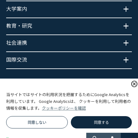
大学案内
教育・研究
社会連携
国際交流
大学広報SNS
cancel
当サイトではサイトの利用状況を把握するためにGoogle Analyticsを
利用しています。 Google Analyticsは、 クッキーを利用して利用者の
情報を収集します。
クッキーポリシーを確認
プライバシーポリシー
サイトポリシー
関連リンク
サイトマップ
同意しない
同意する
© Hokkaido Information University.