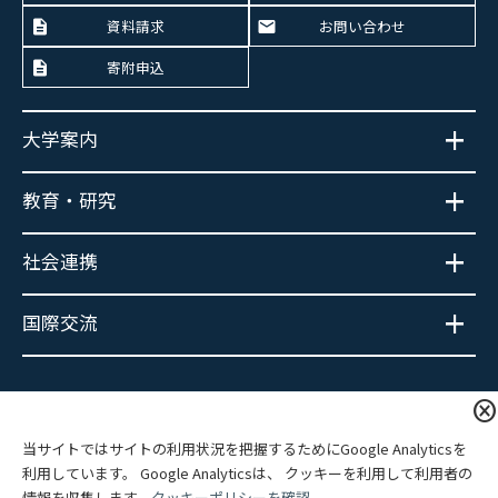
資料請求
お問い合わせ
寄附申込
大学案内
教育・研究
社会連携
国際交流
大学広報SNS
cancel
当サイトではサイトの利用状況を把握するためにGoogle Analyticsを
利用しています。 Google Analyticsは、 クッキーを利用して利用者の
情報を収集します。
クッキーポリシーを確認