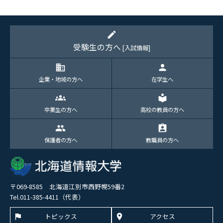
edit
受験生の方へ
[入試情報]
domain
person
企業・地域の方へ
在学生へ
groups
local_library
卒業生の方へ
高校の教員の方へ
group
assignment_ind
保護者の方へ
教職員の方へ
〒069-8585 北海道江別市西野幌59番2
Tel.011-385-4411（代表）
トピックス
アクセス