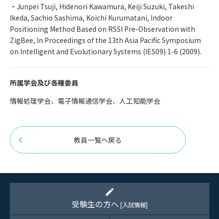
・Junpei Tsuji, Hidenori Kawamura, Keiji Suzuki, Takeshi
Ikeda, Sachio Sashima, Koichi Kurumatani, Indoor
Positioning Method Based on RSSI Pre-Observation with
ZigBee, In Proceedings of the 13th Asia Pacific Symposium
on Intelligent and Evolutionary Systems (IES09) 1-6 (2009).
所属学会及び各種委員
情報処理学会、電子情報通信学会、人工知能学会
教員一覧へ戻る
edit
受験生の方へ
[入試情報]