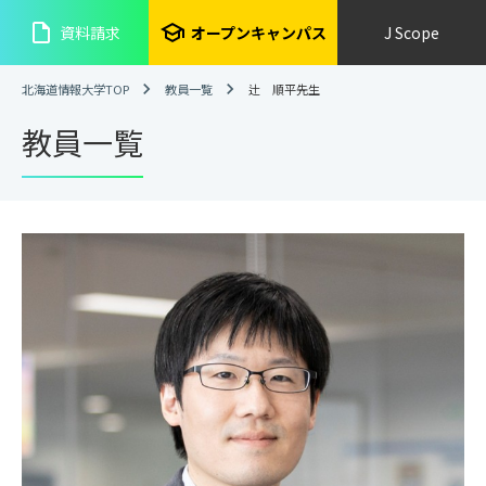
insert_drive_file
school
資料請求
オープンキャンパス
J Scope
北海道情報大学TOP
教員一覧
辻 順平先生
教員一覧