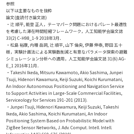
参照
以下は主要なものを抜粋
論文(査読付き論文誌)
・辻 順平, 能登 正人，テーマパーク問題におけるパレート最適性
を考慮した滞在時間短縮フレームワーク，人工知能学会論文誌
33(2) C-H98_1-9 2018年3月．
・松島 裕康, 内種 岳詞, 辻 順平, 山下 倫央, 伊藤 伸泰, 野田 五十
樹，実験計画法による実験数削減と有意なパラメータ探索の避難
シミュレーション分析への適用，人工知能学会論文誌 31(6) AG-
E_1 2016年11月．
・Takeshi Ikeda, Mitsuru Kawamoto, Akio Sashima, Junpei
Tsuji, Hidenori Kawamura, Keiji Suzuki, Koichi Kurumatani,
An Indoor Autonomous Positioning and Navigation Service
to Support Activities in Large-Scale Commercial Facilities,
Serviceology for Services 191-201 (2013).
・Junpei Tsuji, Hidenori Kawamura, Keiji Suzuki, Takeshi
Ikeda, Akio Sashima, Koichi Kurumatani, An Indoor
Positioning System Based on Probabilistic Model with
ZigBee Sensor Networks, J. Adv. Comput. Intell. Intell.