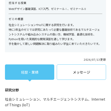
担当する授業
Webデザイン基礎演習、ICT入門、ゼミナールⅠ、ゼミナールⅡ
ゼミの概要
社会シミュレーションやIoTに関する研究を行います。
特に3年生のゼミでは研究にあたって必要な基礎技術であるマルチエージェ
ントシステムや組み込みシステムの扱い方、機械学習、最適化技術を、
Pythonを用いた実践的な開発演習を通して学びます。
手を動かして新しい問題解決に取り組みたい学生に来ていただきたいです。
2026/07/13更新
経歴・業績
メッセージ
研究分野
社会シミュレーション、マルチエージェントシステム、Internet
of Things (IoT)