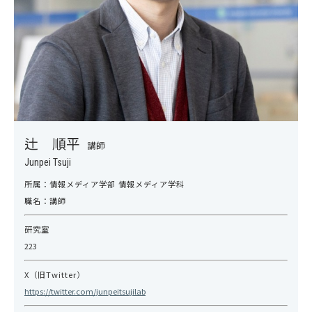
辻 順平
講師
Junpei Tsuji
所属：
情報メディア学部 情報メディア学科
職名：
講師
研究室
223
X（旧Twitter）
https://twitter.com/junpeitsujilab