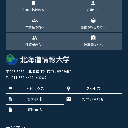
domain
person
企業・地域の方へ
在学生へ
groups
local_library
卒業生の方へ
高校の教員の方へ
group
assignment_ind
保護者の方へ
教職員の方へ
〒069-8585 北海道江別市西野幌59番2
Tel.011-385-4411（代表）
トピックス
アクセス
資料請求
お問い合わせ
寄附申込