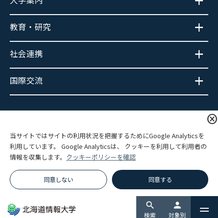
大学案内
教育・研究
社会連携
国際交流
大学広報SNS
cancel
当サイトではサイトの利用状況を把握するためにGoogle Analyticsを
利用しています。 Google Analyticsは、 クッキーを利用して利用者の
情報を収集します。
クッキーポリシーを確認
プライバシーポリシー
サイトポリシー
関連リンク
サイトマップ
同意しない
同意する
© Hokkaido Information University.
search
person
検索
対象別