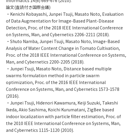
Informatics 14(6) 669-676 (2010).
論文(査読付き国際会議)
・Kenichi Kobayashi, Junpei Tsuji, Masato Noto, Evaluation
of Data Augmentation for Image-Based Plant-Disease
Detection, Proc. of the 2018 IEEE International Conference
on Systems, Man, and Cybernetics 2206-2211 (2018).
・Shuto Namba, Junpei Tsuji, Masato Noto, Image-Based
Analysis of Water Content Change in Tomato Cultivation,
Proc. of the 2018 IEEE International Conference on Systems,
Man, and Cybernetics 2200-2205 (2018).
・Junpei Tsuji, Masato Noto, Distance based multiple
swarms formulation method in particle swarm
optimization, Proc. of the 2016 IEEE International
Conference on Systems, Man, and Cybernetics 1573-1578
(2016).
・Junpei Tsuji, Hidenori Kawamura, Keiji Suzuki, Takeshi
Ikeda, Akio Sashima, Koichi Kurumatani, ZigBee based
indoor localization with particle filter estimation, Proc. of
the 2010 IEEE International Conference on Systems, Man,
and Cybernetics 1115-1120 (2010).