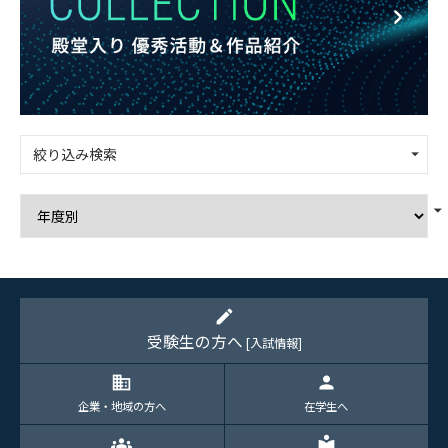
絞り込み検索
edit
受験生の方へ
[入試情報]
domain
person
企業・地域の方へ
在学生へ
groups
local_library