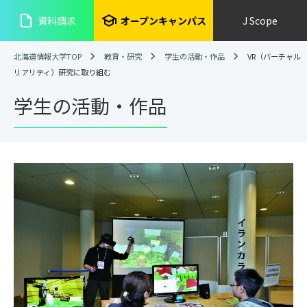
insert_drive_file
school
資料請求
オープンキャンパス
J Scope
北海道情報大学TOP
教育・研究
学生の活動・作品
VR（バーチャル
リアリティ）研究に取り組む
学生の活動・作品