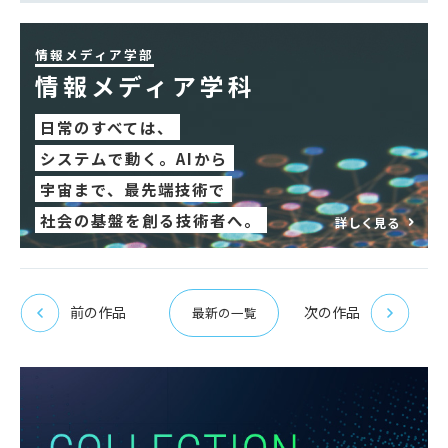
情報メディア学部
情報メディア学科
日常のすべては、
システムで動く。AIから
宇宙まで、最先端技術で
社会の基盤を創る技術者へ。
詳しく見る
前の作品
次の作品
最新の一覧