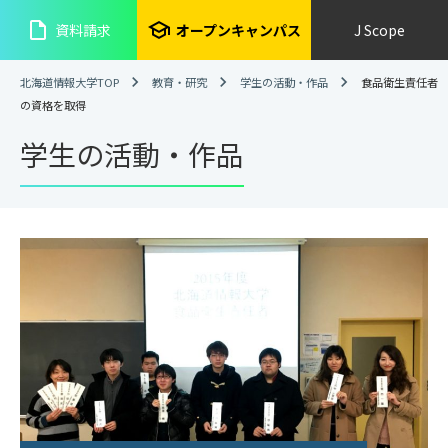
insert_drive_file
school
資料請求
オープンキャンパス
J Scope
北海道情報大学TOP
教育・研究
学生の活動・作品
食品衛生責任者
の資格を取得
学生の活動・作品