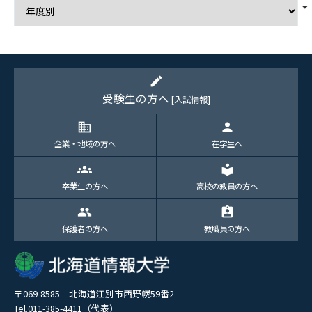
edit
受験生の方へ
[入試情報]
domain
person
企業・地域の方へ
在学生へ
groups
local_library
卒業生の方へ
高校の教員の方へ
group
assignment_ind
保護者の方へ
教職員の方へ
〒069-8585 北海道江別市西野幌59番2
Tel.011-385-4411（代表）