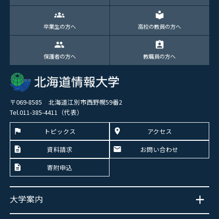
groups
local_library
卒業生の方へ
高校の教員の方へ
group
assignment_ind
保護者の方へ
教職員の方へ
〒069-8585 北海道江別市西野幌59番2
Tel.011-385-4411（代表）
トピックス
アクセス
資料請求
お問い合わせ
寄附申込
大学案内