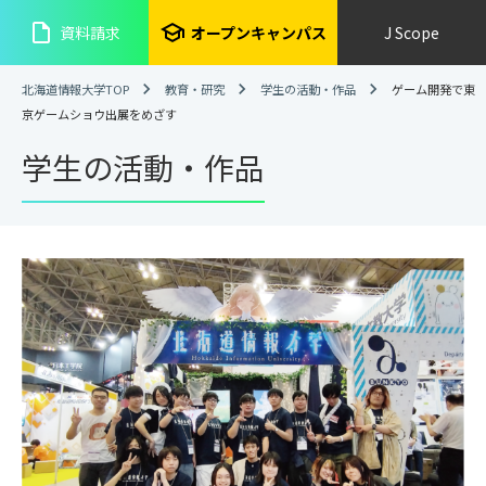
insert_drive_file
school
資料請求
オープンキャンパス
J Scope
北海道情報大学TOP
教育・研究
学生の活動・作品
ゲーム開発で東
京ゲームショウ出展をめざす
学生の活動・作品