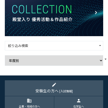
絞り込み検索
edit
受験生の方へ
[入試情報]
domain
person
企業・地域の方へ
在学生へ