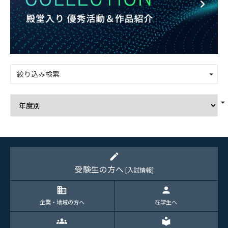
絞り込み検索
edit
受験生の方へ
[入試情報]
domain
person
企業・地域の方へ
在学生へ
groups
local_library