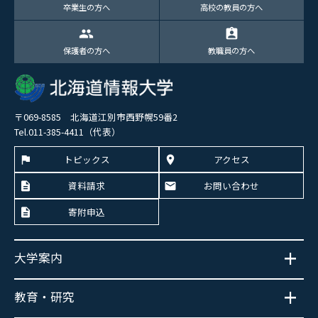
卒業生の方へ
高校の教員の方へ
group
assignment_ind
保護者の方へ
教職員の方へ
〒069-8585 北海道江別市西野幌59番2
Tel.011-385-4411（代表）
トピックス
アクセス
資料請求
お問い合わせ
寄附申込
大学案内
教育・研究