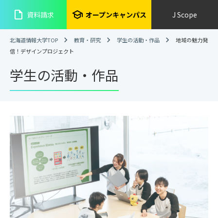
insert_drive_file
school
資料請求
オープンキャンパス
J Scope
北海道情報大学TOP
教育・研究
学生の活動・作品
地域の魅力発
信！デザインプロジェクト
学生の活動・作品