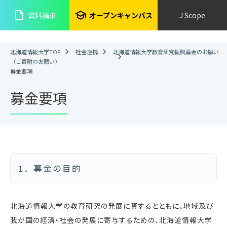
insert_drive_file
school
資料請求
オープンキャンパス
J Scope
北海道情報大学TOP
社会連携
北海道情報大学教育研究振興募金のお願い
（ご寄附のお願い）
募金要項
募金要項
1．募金の目的
北海道情報大学の教育研究の発展に資するとともに、地域及び
我が国の経済・社会の発展に寄与するための、北海道情報大学