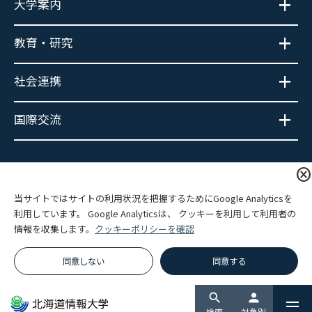
大学案内
教育・研究
社会連携
国際交流
大学広報SNS
cancel
当サイトではサイトの利用状況を把握するためにGoogle Analyticsを
利用しています。 Google Analyticsは、 クッキーを利用して利用者の
情報を収集します。
クッキーポリシーを確認
プライバシーポリシー
サイトポリシー
関連リンク
サイトマップ
同意しない
同意する
© Hokkaido Information University.
search
person
検索
対象別