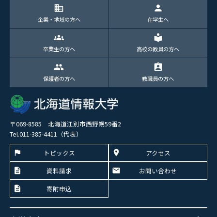
domain
person
企業・地域の方へ
在学生へ
groups
local_library
卒業生の方へ
高校の教員の方へ
group
assignment_ind
保護者の方へ
教職員の方へ
〒069-8585 北海道江別市西野幌59番2
Tel.011-385-4411（代表）
トピックス
アクセス
資料請求
お問い合わせ
寄附申込