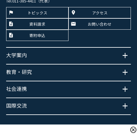
Tel.011-385-4411（代表）
トピックス
アクセス
資料請求
お問い合わせ
寄附申込
大学案内
教育・研究
社会連携
国際交流
大学広報SNS
cancel