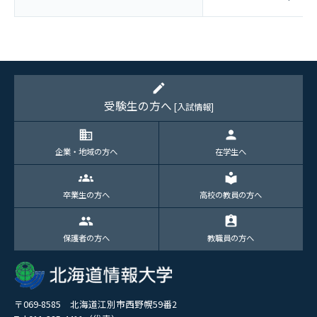
edit
受験生の方へ
[入試情報]
domain
person
企業・地域の方へ
在学生へ
groups
local_library
卒業生の方へ
高校の教員の方へ
group
assignment_ind
保護者の方へ
教職員の方へ
〒069-8585 北海道江別市西野幌59番2