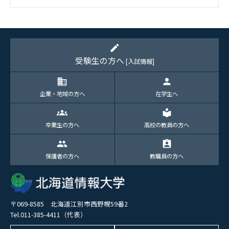
2026.1（5）
edit
受験生の方へ
[入試情報]
domain
person
企業・地域の方へ
在学生へ
groups
local_library
卒業生の方へ
高校の教員の方へ
group
assignment_ind
保護者の方へ
教職員の方へ
〒069-8585 北海道江別市西野幌59番2
Tel.011-385-4411（代表）