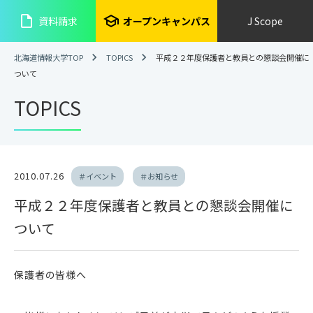
insert_drive_file
school
資料請求
オープンキャンパス
J Scope
北海道情報大学TOP
TOPICS
平成２２年度保護者と教員との懇談会開催に
ついて
TOPICS
2010.07.26
＃イベント
＃お知らせ
平成２２年度保護者と教員との懇談会開催に
ついて
保護者の皆様へ