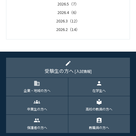
2026.5（7）
2026.4（6）
2026.3（12）
2026.2（14）
2026.1（5）
edit
受験生の方へ
[入試情報]
domain
person
企業・地域の方へ
在学生へ
groups
local_library
卒業生の方へ
高校の教員の方へ
group
assignment_ind
保護者の方へ
教職員の方へ