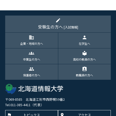
edit
受験生の方へ
[入試情報]
domain
person
企業・地域の方へ
在学生へ
groups
local_library
卒業生の方へ
高校の教員の方へ
group
assignment_ind
保護者の方へ
教職員の方へ
〒069-8585 北海道江別市西野幌59番2
Tel.011-385-4411（代表）
トピックス
アクセス