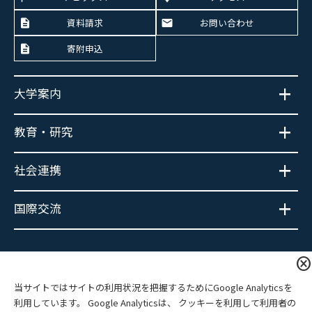
資料請求
お問い合わせ
寄附申込
大学案内
教育・研究
社会連携
国際交流
大学広報SNS
cancel
当サイトではサイトの利用状況を把握するためにGoogle Analyticsを
利用しています。 Google Analyticsは、 クッキーを利用して利用者の