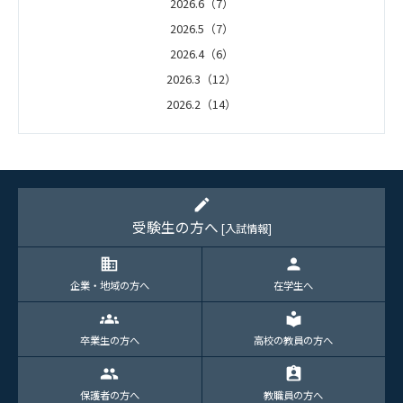
2026.6（7）
2026.5（7）
2026.4（6）
2026.3（12）
2026.2（14）
2026.1（5）
edit
受験生の方へ
[入試情報]
domain
person
企業・地域の方へ
在学生へ
groups
local_library
卒業生の方へ
高校の教員の方へ
group
assignment_ind
保護者の方へ
教職員の方へ