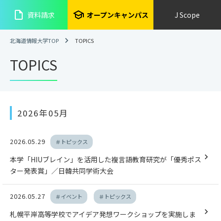
insert_drive_file
school
資料請求
オープンキャンパス
J Scope
北海道情報大学TOP
TOPICS
TOPICS
2026年05月
2026.05.29
＃トピックス
本学「HIUブレイン」を活用した複言語教育研究が「優秀ポス
ター発表賞」／日韓共同学術大会
2026.05.27
＃イベント
＃トピックス
札幌平岸高等学校でアイデア発想ワークショップを実施しま