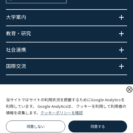
大学案内
教育・研究
社会連携
国際交流
大学広報SNS
cancel
当サイトではサイトの利用状況を把握するためにGoogle Analyticsを
利用しています。 Google Analyticsは、 クッキーを利用して利用者の
情報を収集します。
クッキーポリシーを確認
プライバシーポリシー
サイトポリシー
関連リンク
サイトマップ
同意しない
同意する
© Hokkaido Information University.