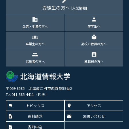
edit
受験生の方へ
[入試情報]
domain
person
企業・地域の方へ
在学生へ
groups
local_library
卒業生の方へ
高校の教員の方へ
group
assignment_ind
保護者の方へ
教職員の方へ
〒069-8585 北海道江別市西野幌59番2
Tel.011-385-4411（代表）
トピックス
アクセス
資料請求
お問い合わせ
寄附申込