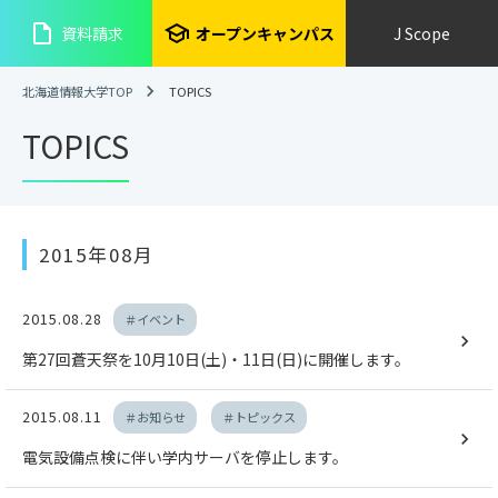
insert_drive_file
school
資料請求
オープンキャンパス
J Scope
北海道情報大学TOP
TOPICS
TOPICS
2015年08月
2015.08.28
＃イベント
第27回蒼天祭を10月10日(土)・11日(日)に開催します。
2015.08.11
＃お知らせ
＃トピックス
電気設備点検に伴い学内サーバを停止します。