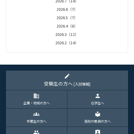
2026.7（14）
2026.6（7）
2026.5（7）
2026.4（6）
2026.3（12）
2026.2（14）
2026.1（5）
edit
受験生の方へ
[入試情報]
domain
person
企業・地域の方へ
在学生へ
groups
local_library
卒業生の方へ
高校の教員の方へ
group
assignment_ind