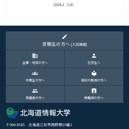
2026.2（14）
2026.1（5）
edit
受験生の方へ
[入試情報]
domain
person
企業・地域の方へ
在学生へ
groups
local_library
卒業生の方へ
高校の教員の方へ
group
assignment_ind
保護者の方へ
教職員の方へ
〒069-8585 北海道江別市西野幌59番2