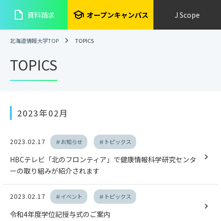
insert_drive_file
school
資料請求
オープンキャンパス
J Scope
北海道情報大学TOP
TOPICS
TOPICS
2023年02月
2023.02.17
＃お知らせ
＃トピックス
HBCテレビ「北のフロンティア」で健康情報科学研究センタ
ーの取り組みが紹介されます
2023.02.17
＃イベント
＃トピックス
令和4年度学位記授与式のご案内