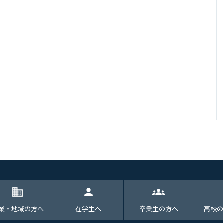
domain
person
groups
業・地域の方へ
在学生へ
卒業生の方へ
高校の