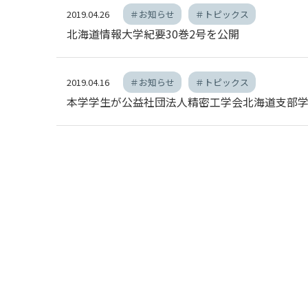
情報メディア学
2019.04.26
＃お知らせ
＃トピックス
情報メディア
北海道情報大学紀要30巻2号を公開
大学院
2019.04.16
＃お知らせ
＃トピックス
本学学生が公益社団法人精密工学会北海道支部
学生便覧
シラバス