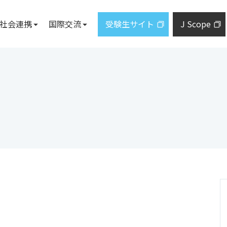
社会連携
国際交流
受験生サイト
J Scope
施設案内
教員一覧
地域・社
について
ズレター
トについて
施設概要
産学研共
研究に関する情報公開
ジ
まど」
図書館
採択プロ
札幌サテライト
市民向け
学科
研究シーズ集
ジ
東京事務所
出前講義
臨床研究に関する情報公開
教育研究
設置予定。届出手続中であり、計画
とがあります。
発学園の概要
地域連携
学生の活動
健康情報
私立大学
大学紀要
通信教育部