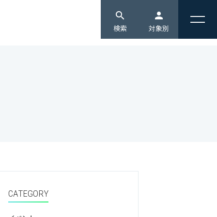
search
person
検索
対象別
edit
受験生の方へ [入試情報]
会連携
情報公開
教育・キャリア
domain
企業・地域の方へ
同
競争的研究費等の取り扱いについて
3つの教育・研究への取り組み
ジェクト報告
ハラスメント防止ガイドライン
3つのポリシー
monitor
通信教育部生へ
公開講座
北海道情報大学カスタマーハラスメントに
コンピテンシー
対する方針
北海道情報大学 数理・データサイエン
person
在学生へ
振興募金のお願い（ご寄附のお願い）
大学機関別認証評価
ス・ＡＩ教育プログラム
・産学連携センター
設置認可申請書等
国際情報プログラム
groups
卒業生の方へ
科学研究センター
情報公開
学習支援センター
研究ブランディング事業
設置計画履行状況報告書
メディアクリエイティブセンター
local_library
高校の教員の方へ
生命倫理委員会
健康情報科学研究センター
CATEGORY
アントレプレナーシップセンター
group
保護者の方へ
宇宙情報センター