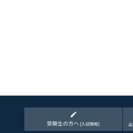
edit
受験生の方へ
[入試情報]
企