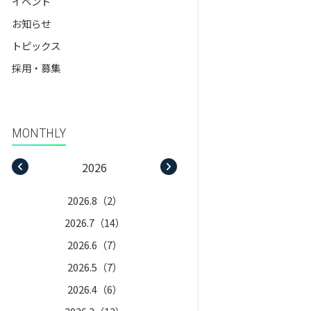
イベント
教職課程
お知らせ
assignment_ind
教職員の方へ
就職支援
トピックス
採用・募集
MONTHLY
2026
2025
2026.8（2）
2025.12（8）
2026.7（14）
2025.11（2）
2026.6（7）
2025.10（5）
2026.5（7）
2025.9（5）
2026.4（6）
2025.8（5）