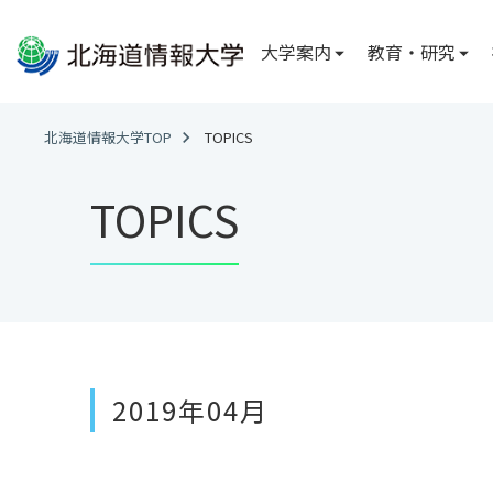
大学案内
教育・研究
大学案内
教育・研究
社会連携
国際交流
大学情報
学部・学科
広報
国際交流
北海道情報大学TOP
TOPICS
北海道情報大学
総合情報学部
FD・SD ニュー
国際交流レポー
TOPICS
理事長メッセー
学内誌「ななか
経営情報学科
学長メッセージ
公式 SNS
システム情報
副学長メッセー
情報理工学科
建学の理念
※2027年4月
に変更が生じるこ
学校法人電子開
沿革
医療情報学部
アクセス
2019年04月
医療情報専攻
臨床工学専攻