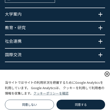
大学案内
教育・研究
社会連携
国際交流
大学広報SNS
cancel
当サイトではサイトの利用状況を把握するためにGoogle Analyticsを
利用しています。 Google Analyticsは、 クッキーを利用して利用者の
情報を収集します。
クッキーポリシーを確認
プライバシーポリシー
サイトポリシー
関連リンク
サイトマップ
同意しない
同意する
© Hokkaido Information University.