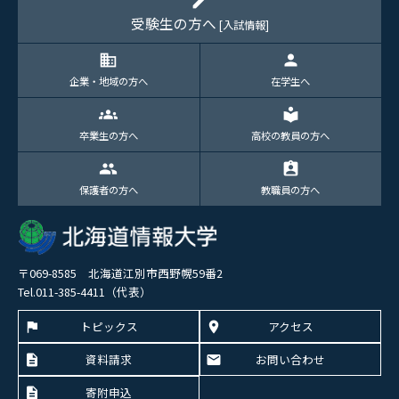
edit
受験生の方へ
[入試情報]
domain
person
企業・地域の方へ
在学生へ
groups
local_library
卒業生の方へ
高校の教員の方へ
group
assignment_ind
保護者の方へ
教職員の方へ
〒069-8585 北海道江別市西野幌59番2
Tel.011-385-4411（代表）
トピックス
アクセス
資料請求
お問い合わせ
寄附申込