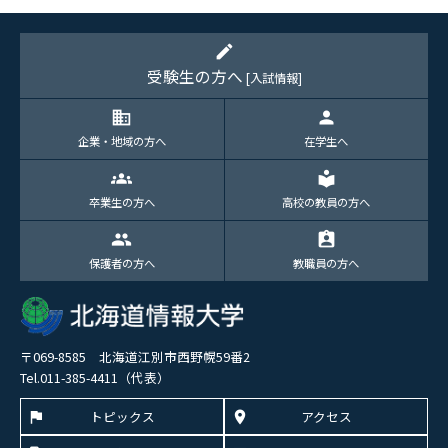
edit
受験生の方へ
[入試情報]
domain
person
企業・地域の方へ
在学生へ
groups
local_library
卒業生の方へ
高校の教員の方へ
group
assignment_ind
保護者の方へ
教職員の方へ
〒069-8585 北海道江別市西野幌59番2
Tel.011-385-4411（代表）
トピックス
アクセス