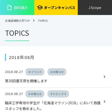
insert_drive_file
school
資料請求
オープンキャンパス
J Scope
北海道情報大学TOP
TOPICS
TOPICS
2018年08月
2018.08.27
＃イベント
＃お知らせ
第30回蒼天祭を開催します
2018.08.27
＃お知らせ
＃トピックス
臨床工学専攻の学生が「北海道マラソン2018」において救護
スタッフを務めました。