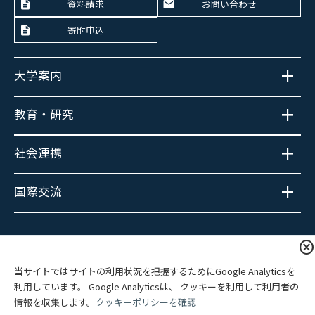
資料請求
お問い合わせ
寄附申込
大学案内
教育・研究
社会連携
国際交流
大学広報SNS
cancel
当サイトではサイトの利用状況を把握するためにGoogle Analyticsを
利用しています。 Google Analyticsは、 クッキーを利用して利用者の
情報を収集します。
クッキーポリシーを確認
プライバシーポリシー
サイトポリシー