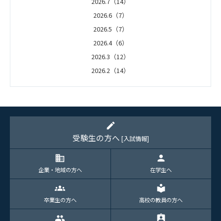
2026.7（14）
2026.6（7）
2026.5（7）
2026.4（6）
2026.3（12）
2026.2（14）
2026.1（5）
edit
受験生の方へ
[入試情報]
domain
person
企業・地域の方へ
在学生へ
groups
local_library
卒業生の方へ
高校の教員の方へ
group
assignment_ind