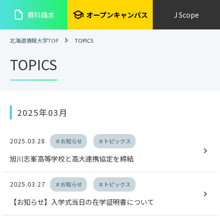
insert_drive_file
school
資料請求
オープンキャンパス
J Scope
北海道情報大学TOP
TOPICS
TOPICS
2025年03月
2025.03.28
＃お知らせ
＃トピックス
旭川志峯高等学校と高大連携協定を締結
2025.03.27
＃お知らせ
＃トピックス
【お知らせ】入学式当日の在学証明書について