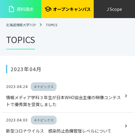
insert_drive_file
school
資料請求
オープンキャンパス
J Scope
北海道情報大学TOP
TOPICS
TOPICS
2023年04月
2023.04.24
＃トピックス
情報メディア学科３年生が日本WHO協会主催の映像コンテス
トで優秀賞を受賞しました
2023.04.03
＃トピックス
新型コロナウイルス 感染防止危機管理レベルについて