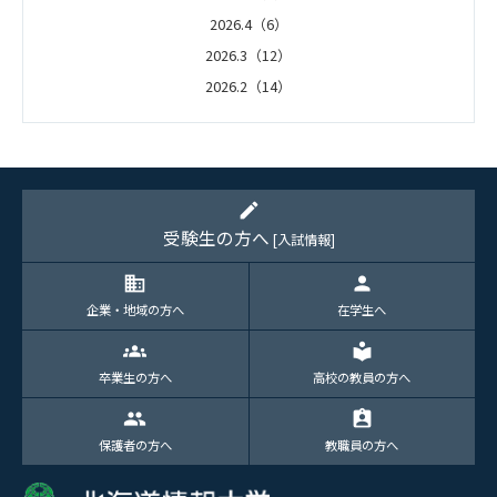
2026.4（6）
2026.3（12）
2026.2（14）
2026.1（5）
edit
受験生の方へ
[入試情報]
domain
person
企業・地域の方へ
在学生へ
groups
local_library
卒業生の方へ
高校の教員の方へ
group
assignment_ind
保護者の方へ
教職員の方へ