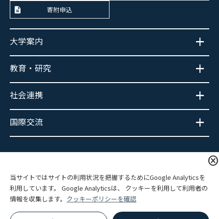
寄附申込
大学案内
教育・研究
社会連携
国際交流
大学広報SNS
cancel
当サイトではサイトの利用状況を把握するためにGoogle Analyticsを
利用しています。 Google Analyticsは、 クッキーを利用して利用者の
情報を収集します。
クッキーポリシーを確認
プライバシーポリシー
サイトポリシー
関連リンク
サイトマップ