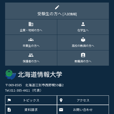
edit
受験生の方へ
[入試情報]
domain
person
企業・地域の方へ
在学生へ
groups
local_library
卒業生の方へ
高校の教員の方へ
group
assignment_ind
保護者の方へ
教職員の方へ
〒069-8585 北海道江別市西野幌59番2
Tel.011-385-4411（代表）
トピックス
アクセス
資料請求
お問い合わせ