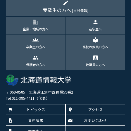
edit
受験生の方へ
[入試情報]
domain
person
企業・地域の方へ
在学生へ
groups
local_library
卒業生の方へ
高校の教員の方へ
group
assignment_ind
保護者の方へ
教職員の方へ
〒069-8585 北海道江別市西野幌59番2
Tel.011-385-4411（代表）
トピックス
アクセス
資料請求
お問い合わせ