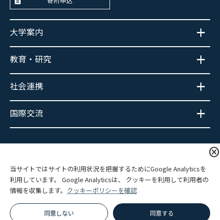
寄附申込
大学案内
教育・研究
社会連携
国際交流
大学広報SNS
cancel
当サイトではサイトの利用状況を把握するためにGoogle Analyticsを
利用しています。 Google Analyticsは、 クッキーを利用して利用者の
情報を収集します。
クッキーポリシーを確認
プライバシーポリシー
サイトポリシー
関連リンク
サイトマップ
同意しない
同意する