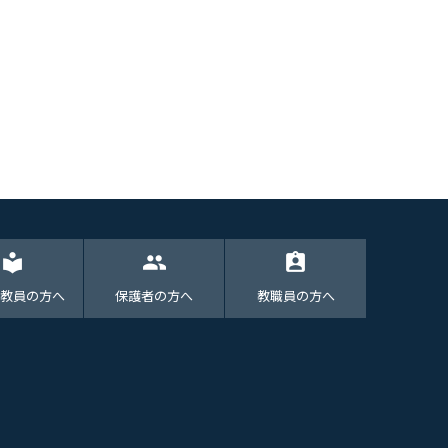
local_library
group
assignment_ind
教員の方へ
保護者の方へ
教職員の方へ