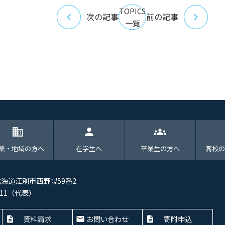
TOPICS
次の記事
前の記事
一覧
domain
person
groups
業・地域の方へ
在学生へ
卒業生の方へ
高校の
 北海道江別市西野幌59番2
-4411（代表）
資料請求
お問い合わせ
寄附申込