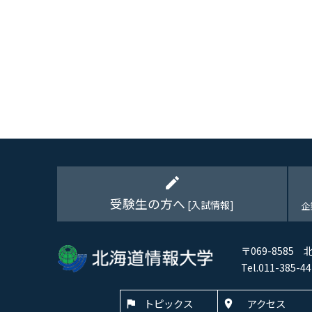
edit
受験生の方へ
[入試情報]
企
〒069-8585
Tel.011-385
トピックス
アクセス