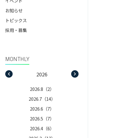
イベント
教職課程
お知らせ
assignment_ind
教職員の方へ
就職支援
トピックス
採用・募集
MONTHLY
2026
2025
2026.8（2）
2025.12（8）
2026.7（14）
2025.11（2）
2026.6（7）
2025.10（5）
2026.5（7）
2025.9（5）
2026.4（6）
2025.8（5）