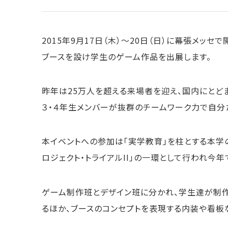
情報メディア学
情報メディア
2015年9月17日（木）～20日（日）に幕張メッ
ブースを設け学生のゲーム作品を出展します。
大学院
学生便覧
昨年は25万人を超える来場者を迎え、国内にと
シラバス
３・４年生メンバーが抜群のチームワーク力で自分
本イベントへの参加は「実学教育」を柱とする本学
ロジェクト・トライアルII」の一環として行われ今年
ゲーム制作班とデザイン班に分かれ、学生達が制
るほか、ブースのコンセプトを表現する内装や看板