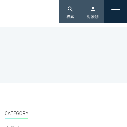
search
person
検索
対象別
edit
受験生の方へ [入試情報]
会連携
情報公開
教育・キャリア
domain
企業・地域の方へ
同
競争的研究費等の取り扱いについて
3つの教育・研究への取り組み
ジェクト報告
ハラスメント防止ガイドライン
3つのポリシー
monitor
通信教育部生へ
公開講座
北海道情報大学カスタマーハラスメントに
コンピテンシー
対する方針
北海道情報大学 数理・データサイエン
person
在学生へ
振興募金のお願い（ご寄附のお願い）
大学機関別認証評価
ス・ＡＩ教育プログラム
・産学連携センター
設置認可申請書等
国際情報プログラム
groups
卒業生の方へ
科学研究センター
情報公開
学習支援センター
研究ブランディング事業
設置計画履行状況報告書
メディアクリエイティブセンター
local_library
高校の教員の方へ
生命倫理委員会
健康情報科学研究センター
CATEGORY
アントレプレナーシップセンター
group
保護者の方へ
宇宙情報センター