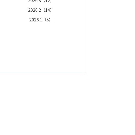
2026.3（12）
2025.7（12）
2026.2（14）
2025.6（5）
2026.1（5）
2025.4（5）
2025.3（17）
2025.2（7）
2025.1（11）