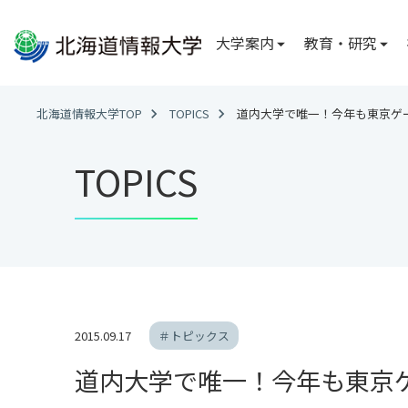
大学案内
教育・研究
大学案内
教育・研究
社会連携
国際交流
大学情報
学部・学科
広報
国際交流
北海道情報大学TOP
TOPICS
道内大学で唯一！今年も東京ゲ
北海道情報大学
総合情報学部
FD・SD ニュー
国際交流レポー
TOPICS
理事長メッセー
学内誌「ななか
経営情報学科
学長メッセージ
公式 SNS
システム情報
副学長メッセー
情報理工学科
建学の理念
※2027年4月
に変更が生じるこ
学校法人電子開
沿革
医療情報学部
アクセス
2015.09.17
＃トピックス
医療情報専攻
臨床工学専攻
道内大学で唯一！今年も東京