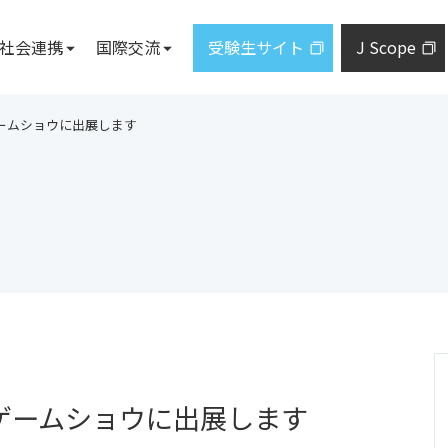
社会連携
国際交流
受験生サイト
J Scope
施設案内
教員一覧
地域・社
ームショウに出展します
について
ズレター
トについて
施設概要
産学研共
研究に関する情報公開
ジ
まど」
図書館
採択プロ
札幌サテライト
市民向け
学科
研究シーズ集
ジ
東京事務所
出前講義
臨床研究に関する情報公開
教育研究
設置予定。届出手続中であり、計画
とがあります。
発学園の概要
地域連携
学生の活動
健康情報
私立大学
大学紀要
ゲームショウに出展します
通信教育部