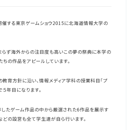
部
学科
シラバス
セで開催する東京ゲームショウ2015に北海道情報大学の
どまらず海外からの注目度も高いこの夢の祭典に本学の
たちの作品をアピールしています。
2005
の教育方針に沿い、情報メディア学科の授業科目「プ
2005.3（1）
で５年目になります。
作したゲーム作品の中から厳選された6作品を展示す
などの設営も全て学生達が自ら行います。