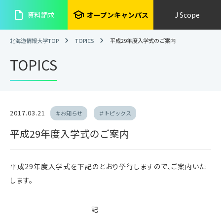
insert_drive_file
school
資料請求
オープンキャンパス
J Scope
北海道情報大学TOP
TOPICS
平成29年度入学式のご案内
TOPICS
2017.03.21
＃お知らせ
＃トピックス
平成29年度入学式のご案内
平成29年度入学式を下記のとおり挙行しますので、ご案内いた
します。
記