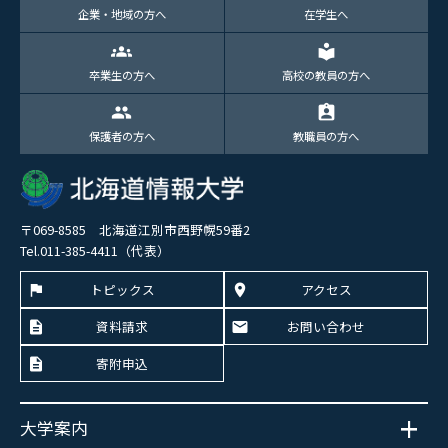
企業・地域の方へ
在学生へ
groups
local_library
卒業生の方へ
高校の教員の方へ
group
assignment_ind
保護者の方へ
教職員の方へ
〒069-8585 北海道江別市西野幌59番2
Tel.011-385-4411（代表）
トピックス
アクセス
資料請求
お問い合わせ
寄附申込
大学案内