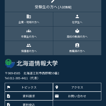
edit
受験生の方へ
[入試情報]
domain
person
企業・地域の方へ
在学生へ
groups
local_library
卒業生の方へ
高校の教員の方へ
group
assignment_ind
保護者の方へ
教職員の方へ
〒069-8585 北海道江別市西野幌59番2
Tel.011-385-4411（代表）
トピックス
アクセス
資料請求
お問い合わせ
寄附申込