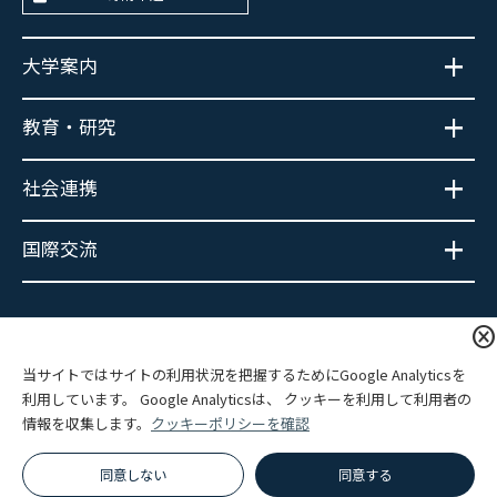
大学案内
教育・研究
社会連携
国際交流
大学広報SNS
cancel
当サイトではサイトの利用状況を把握するためにGoogle Analyticsを
利用しています。 Google Analyticsは、 クッキーを利用して利用者の
情報を収集します。
クッキーポリシーを確認
プライバシーポリシー
サイトポリシー
関連リンク
サイトマップ
同意しない
同意する