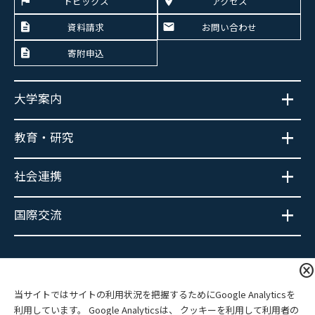
トピックス
アクセス
資料請求
お問い合わせ
寄附申込
大学案内
教育・研究
社会連携
国際交流
大学広報SNS
cancel
当サイトではサイトの利用状況を把握するためにGoogle Analyticsを
利用しています。 Google Analyticsは、 クッキーを利用して利用者の