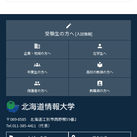
2026.1（5）
edit
受験生の方へ
[入試情報]
domain
person
企業・地域の方へ
在学生へ
groups
local_library
卒業生の方へ
高校の教員の方へ
group
assignment_ind
保護者の方へ
教職員の方へ
〒069-8585 北海道江別市西野幌59番2
Tel.011-385-4411（代表）