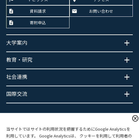
資料請求
お問い合わせ
寄附申込
大学案内
教育・研究
社会連携
国際交流
大学広報SNS
cancel
当サイトではサイトの利用状況を把握するためにGoogle Analyticsを
利用しています。 Google Analyticsは、 クッキーを利用して利用者の