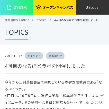
insert_drive_file
school
資料請求
オープンキャンパス
J Scope
北海道情報大学TOP
TOPICS
4回目のなるほどラボを開催しました
TOPICS
2019.10.16
＃イベント
＃お知らせ
4回目のなるほどラボを開催しました
今年から江別蔦屋書店で実施している本学女性教員による「な
るほどラボ」。
4回目は、10月8日に先端経営学科 松本紗矢子先生による「デ
ィズニーランドの秘密～なるほど経営＆会計～」でした。たくさん