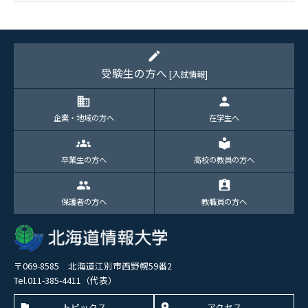
edit
受験生の方へ
[入試情報]
domain
person
企業・地域の方へ
在学生へ
groups
local_library
卒業生の方へ
高校の教員の方へ
group
assignment_ind
保護者の方へ
教職員の方へ
〒069-8585 北海道江別市西野幌59番2
Tel.011-385-4411（代表）
トピックス
アクセス