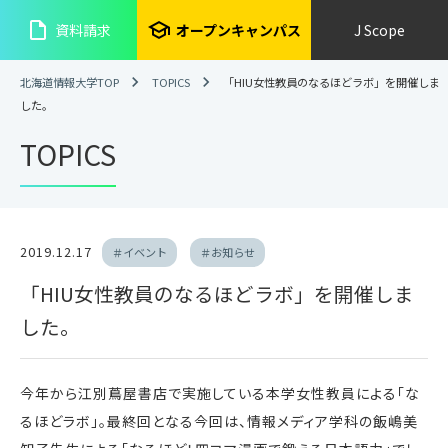
insert_drive_file
school
資料請求
オープンキャンパス
J Scope
北海道情報大学TOP
TOPICS
「HIU女性教員のなるほどラボ」を開催しま
した。
TOPICS
2019.12.17
＃イベント
＃お知らせ
「HIU女性教員のなるほどラボ」を開催しま
した。
今年から江別蔦屋書店で実施している本学女性教員による「な
るほどラボ」。最終回となる今回は、情報メディア学科の飯嶋美