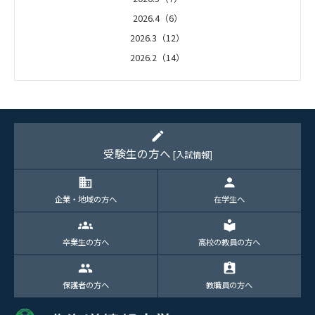
2026.4（6）
2026.3（12）
2026.2（14）
2026.1（5）
edit
受験生の方へ
[入試情報]
domain
person
企業・地域の方へ
在学生へ
groups
local_library
卒業生の方へ
高校の教員の方へ
group
assignment_ind
保護者の方へ
教職員の方へ