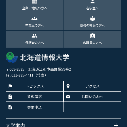
domain
person
企業・地域の方へ
在学生へ
groups
local_library
卒業生の方へ
高校の教員の方へ
group
assignment_ind
保護者の方へ
教職員の方へ
〒069-8585 北海道江別市西野幌59番2
Tel.011-385-4411（代表）
トピックス
アクセス
資料請求
お問い合わせ
寄附申込
大学案内