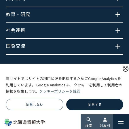
教育・研究
社会連携
国際交流
大学広報SNS
cancel
当サイトではサイトの利用状況を把握するためにGoogle Analyticsを
利用しています。 Google Analyticsは、 クッキーを利用して利用者の
情報を収集します。
クッキーポリシーを確認
プライバシーポリシー
サイトポリシー
関連リンク
サイトマップ
同意しない
同意する
© Hokkaido Information University.
search
person
検索
対象別