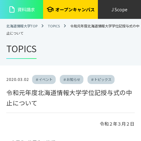
insert_drive_file
school
資料請求
オープンキャンパス
J Scope
北海道情報大学TOP
TOPICS
令和元年度北海道情報大学学位記授与式の中
止について
TOPICS
2020.03.02
＃イベント
＃お知らせ
＃トピックス
令和元年度北海道情報大学学位記授与式の中
止について
令和２年３月２日