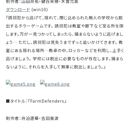
制作者：山田昂祐・鍵谷実穂・木曽允嵩
ダウンロード
(win10)
『誘拐犯から逃げて、隠れて、閉じ込められた無人の学校から脱
出するホラーゲームです。 誘拐犯は教室や廊下など至る所を探
します。万が一見つかってしまったら、捕まらないように逃げまし
ょう… ただし、誘拐犯は見失うまでずっと追いかけてきます。 教
室にある隠れる場所…教卓の中、ロッカーなどを利用し、上手く
逃げましょう。 学校には脱出に必要なものが存在します。捕まら
ないように、それらを入手して無事に脱出しましょう。』
■タイトル：『FarmDefenders』
制作者：舟迫遼華・吉田美波