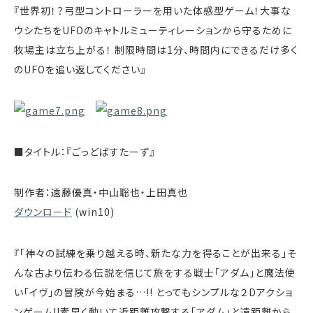
『世界初！？弓型コントローラーを用いた体感型ゲーム！大事な
ウシたちをUFOのキャトルミューティレーションから守るために
牧場主は立ち上がる！ 制限時間は1分、時間内にできるだけ多く
のUFOを追い返してください』
■タイトル：『ごっどばすたーず』
制作者：遠藤優真・中山聡也・上田真也
ダウンロード
(win10)
『「神々の試練を乗り越える時、新たな力を得ることが出来る」そ
んな古より伝わる伝説を信じて旅をする戦士「アダム」と魔法使
い「イヴ」の冒険が今始まる…!! とってもシンプルな２Dアクショ
ンゲーム!!素早く動いて近距離攻撃する「アダム」と遠距離から