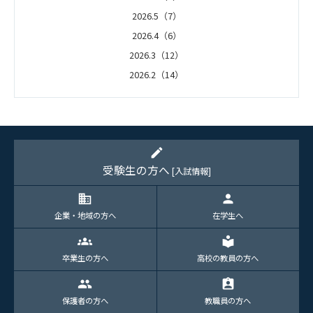
2026.5（7）
2026.4（6）
2026.3（12）
2026.2（14）
2026.1（5）
edit
受験生の方へ
[入試情報]
domain
person
企業・地域の方へ
在学生へ
groups
local_library
卒業生の方へ
高校の教員の方へ
group
assignment_ind
保護者の方へ
教職員の方へ