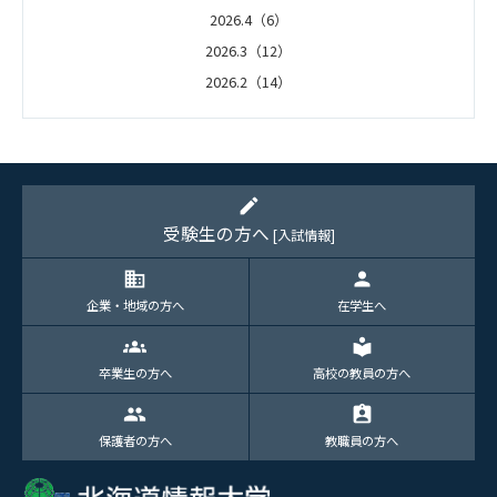
2026.4（6）
2026.3（12）
2026.2（14）
2026.1（5）
edit
受験生の方へ
[入試情報]
domain
person
企業・地域の方へ
在学生へ
groups
local_library
卒業生の方へ
高校の教員の方へ
group
assignment_ind
保護者の方へ
教職員の方へ