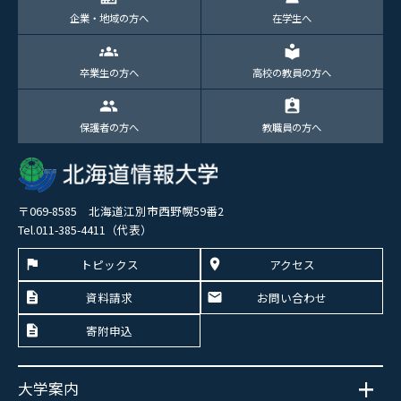
企業・地域の方へ
在学生へ
groups
local_library
卒業生の方へ
高校の教員の方へ
group
assignment_ind
保護者の方へ
教職員の方へ
〒069-8585 北海道江別市西野幌59番2
Tel.011-385-4411（代表）
トピックス
アクセス
資料請求
お問い合わせ
寄附申込
大学案内