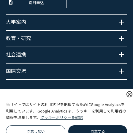
寄附申込
大学案内
教育・研究
社会連携
国際交流
大学広報SNS
cancel
当サイトではサイトの利用状況を把握するためにGoogle Analyticsを
利用しています。 Google Analyticsは、 クッキーを利用して利用者の
情報を収集します。
クッキーポリシーを確認
プライバシーポリシー
サイトポリシー
関連リンク
サイトマップ
同意しない
同意する