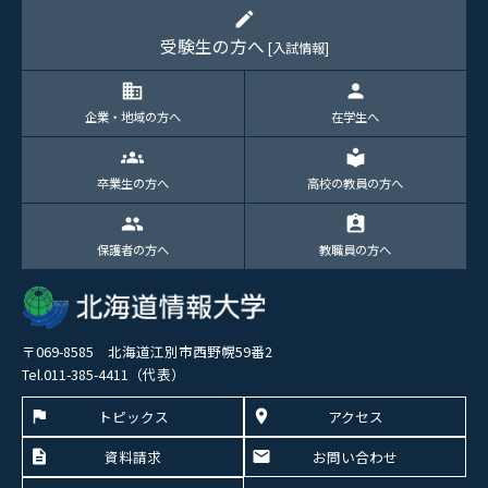
edit
受験生の方へ
[入試情報]
domain
person
企業・地域の方へ
在学生へ
groups
local_library
卒業生の方へ
高校の教員の方へ
group
assignment_ind
保護者の方へ
教職員の方へ
〒069-8585 北海道江別市西野幌59番2
Tel.011-385-4411（代表）
トピックス
アクセス
資料請求
お問い合わせ