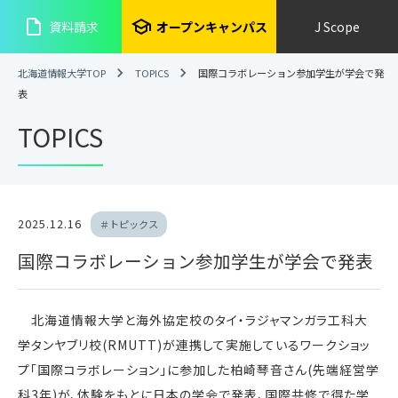
insert_drive_file
school
資料請求
オープンキャンパス
J Scope
北海道情報大学TOP
TOPICS
国際コラボレーション参加学生が学会で発
表
TOPICS
2025.12.16
＃トピックス
国際コラボレーション参加学生が学会で発表
北海道情報大学と海外協定校のタイ・ラジャマンガラ工科大
学タンヤブリ校(RMUTT)が連携して実施しているワークショッ
プ「国際コラボレーション」に参加した柏崎琴音さん(先端経営学
科3年)が、体験をもとに日本の学会で発表、国際共修で得た学