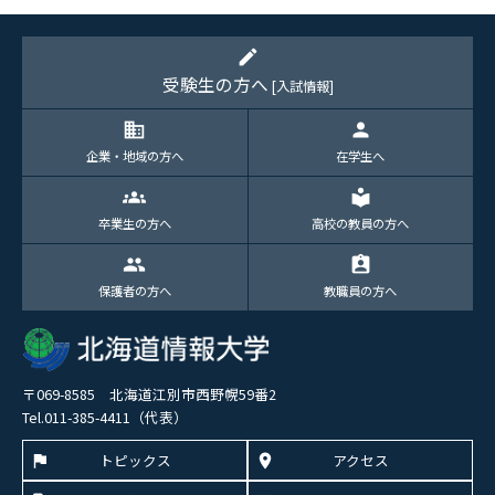
edit
受験生の方へ
[入試情報]
domain
person
企業・地域の方へ
在学生へ
groups
local_library
卒業生の方へ
高校の教員の方へ
group
assignment_ind
保護者の方へ
教職員の方へ
〒069-8585 北海道江別市西野幌59番2
Tel.011-385-4411（代表）
トピックス
アクセス