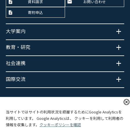
資料請求
お問い合わせ
寄附申込
大学案内
教育・研究
社会連携
国際交流
大学広報SNS
cancel
当サイトではサイトの利用状況を把握するためにGoogle Analyticsを
利用しています。 Google Analyticsは、 クッキーを利用して利用者の
情報を収集します。
クッキーポリシーを確認
プライバシーポリシー
サイトポリシー