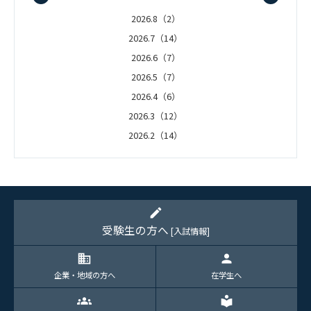
2026.8（2）
2026.7（14）
2026.6（7）
2026.5（7）
2026.4（6）
2026.3（12）
2026.2（14）
2026.1（5）
edit
受験生の方へ
[入試情報]
domain
person
企業・地域の方へ
在学生へ
groups
local_library