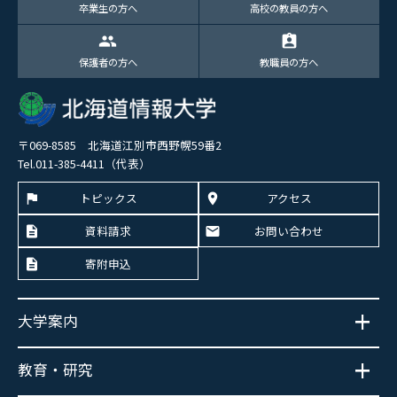
卒業生の方へ
高校の教員の方へ
group
assignment_ind
保護者の方へ
教職員の方へ
〒069-8585 北海道江別市西野幌59番2
Tel.011-385-4411（代表）
トピックス
アクセス
資料請求
お問い合わせ
寄附申込
大学案内
教育・研究