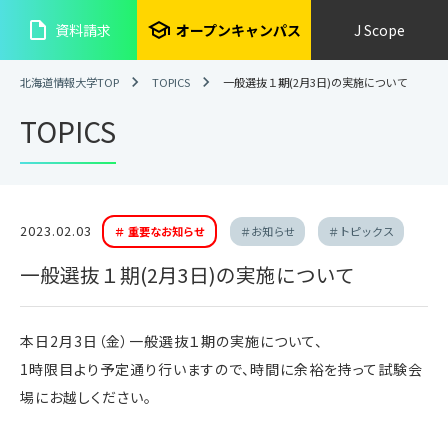
insert_drive_file
school
資料請求
オープンキャンパス
J Scope
北海道情報大学TOP
TOPICS
一般選抜１期(2月3日)の実施について
TOPICS
2023.02.03
＃ 重要なお知らせ
＃お知らせ
＃トピックス
一般選抜１期(2月3日)の実施について
本日2月3日（金）一般選抜１期の実施について、
1時限目より予定通り行いますので、時間に余裕を持って試験会
場にお越しください。