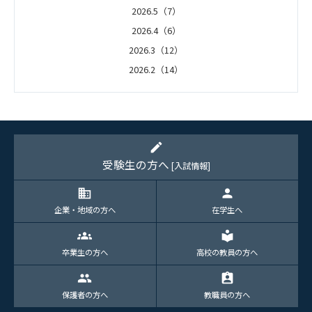
2026.5（7）
2026.4（6）
2026.3（12）
2026.2（14）
2026.1（5）
edit
受験生の方へ
[入試情報]
domain
person
企業・地域の方へ
在学生へ
groups
local_library
卒業生の方へ
高校の教員の方へ
group
assignment_ind
保護者の方へ
教職員の方へ