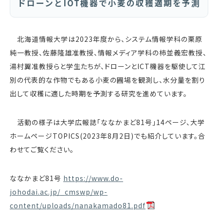
ドローンとIOT機器で小麦の収穫適期を予測
北海道情報大学は2023年度から、システム情報学科の栗原
純一教授、佐藤隆雄准教授、情報メディア学科の柿並義宏教授、
湯村翼准教授らと学生たちが、ドローンとICT機器を駆使して江
別の代表的な作物でもある小麦の圃場を観測し、水分量を割り
出して収穫に適した時期を予測する研究を進めています。
活動の様子は大学広報誌「ななかまど81号」14ページ、大学
ホームページTOPICS(2023年8月2日)でも紹介しています。合
わせてご覧ください。
ななかまど81号
https://www.do-
johodai.ac.jp/_cmswp/wp-
content/uploads/nanakamado81.pdf