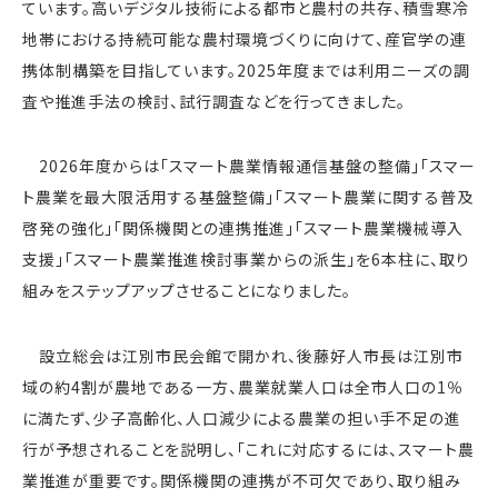
ています。高いデジタル技術による都市と農村の共存、積雪寒冷
地帯における持続可能な農村環境づくりに向けて、産官学の連
携体制構築を目指しています。2025年度までは利用ニーズの調
査や推進手法の検討、試行調査などを行ってきました。
2026年度からは「スマート農業情報通信基盤の整備」「スマー
ト農業を最大限活用する基盤整備」「スマート農業に関する普及
啓発の強化」「関係機関との連携推進」「スマート農業機械導入
支援」「スマート農業推進検討事業からの派生」を6本柱に、取り
組みをステップアップさせることになりました。
設立総会は江別市民会館で開かれ、後藤好人市長は江別市
域の約4割が農地である一方、農業就業人口は全市人口の1％
に満たず、少子高齢化、人口減少による農業の担い手不足の進
行が予想されることを説明し、「これに対応するには、スマート農
業推進が重要です。関係機関の連携が不可欠であり、取り組み