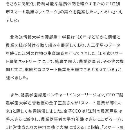
をさらに高度化、持続可能な連携体制を確立するために『江別
市スマート農業ネットワーク』の設立を提案したい」とあいさつし
ました。
北海道情報大学の渡部重十学長は「10年ほど前から情報と
農業を結び付ける取り組みを展開しており、人工衛星のデータ
を使った江別の作物の生育調査を行ってきました。江別市スマー
ト農業ネットワークにより、酪農学園大、農業従事者、その他の機
関と共に、継続的なスマート農業を実施できると考えている」と
述べました。
また、酪農学園認定ベンチャー「インターリージョン」CEOで酪
農学園大学名誉教授の金子正美さんが「スマート農業が導く未
来」と題して基調講演しました。金子CEOは「江別の農家戸数は
将来さらに減少し、農業従事者の平均年齢はさらに上がる一方、
1経営体当たりの耕地面積は大幅に増える」と指摘、「スマート農