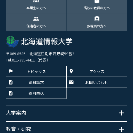
groups
local_library
卒業生の方へ
高校の教員の方へ
group
assignment_ind
保護者の方へ
教職員の方へ
〒069-8585 北海道江別市西野幌59番2
Tel.011-385-4411（代表）
トピックス
アクセス
資料請求
お問い合わせ
寄附申込
大学案内
教育・研究