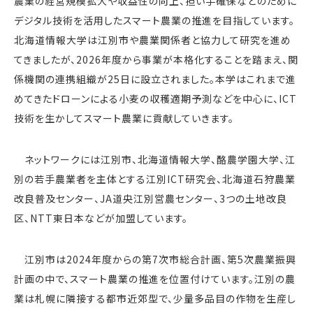
農業の経営規模拡大や収益性の向上、担い手確保などのために
デジタル技術を活用したスマート農業の推進を目指しています。
北海道情報大学は江別市や農業関係者と協力して研究を進め
てきましたが、2026年度から事業が本格化することを踏まえ、関
係機関の連携組織が25日に設立されました。本学はこれまで進
めてきたドローンによる小麦の収穫適期予測などを中心に、ICT
技術を生かしてスマート農業に貢献していきます。
ネットワークには江別市、北海道情報大学、酪農学園大学、江
別の若手農業者を主体とする江別ICT研究会、北海道石狩農業
改良普及センター、JA道央江別営農センター、3つの土地改良
区、NTT東日本などが加盟しています。
江別市は2024年度からの第7次市総合計画、第5次農業振興
計画の中で、スマート農業の推進を位置付けています。江別の農
業は札幌に隣接する都市近郊型で、少量多品目の作物を生産し